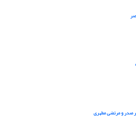
صر
قر صدر و مرتضی مطهری