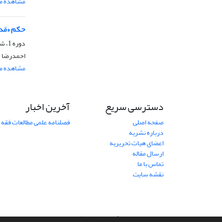
مشاهده مق
حکم «مَدح
دوره 1، شماره 1، تابستان 1398، صفحه
احمدرضا خ
مشاهده مق
دسترسی سریع
آخرین اخبار
صفحه اصلی
فصلنامه علمی مطالعات فقه 
درباره نشریه
اعضای هیات تحریریه
ارسال مقاله
تماس با ما
نقشه سایت
سامانه مدیریت نشریات علمی.
طراحی و پیاده سازی از
سیناوب