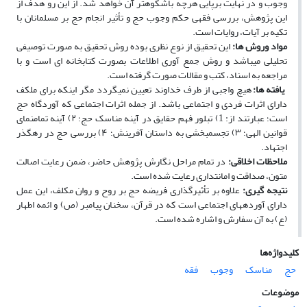
وجوب و در نهایت برپایی هرچه باشکوه­تر آن خواهد شد. از این رو هدف از
این پژوهش، بررسی فقهی حکم وجوب حج و تأثیر انجام حج بر مسلمانان با
تکیه بر آیات، روایات است.
مواد وروش
ها:
این تحقیق از نوع نظری بوده ‌روش تحقیق به صورت توصیفی
تحلیلی می‏باشد و روش جمع‏ آوری اطلاعات بصورت کتابخانه‏ ای است و با
مراجعه به اسناد، کتب و مقالات صورت گرفته است.
یافته
­
ها:
هیچ واجبی از طرف خداوند تعیین نمی­گردد مگر اینکه برای ملکف
دارای اثرات فردی و اجتماعی باشد. از جمله اثرات اجتماعی که آوردگاه حج
است؛ عبارتند از: 1) تبلور فهم حقایق در آینه­ مناسک حج؛ ۲) آینه تمام­نمای
قوانین الهی؛ ۳) تجسم­بخشی به داستان آفرینش؛ ۴) بررسی حج در رهگذر
اجتهاد.
ملاحظات اخلاقی:
در تمام مراحل نگارش پژوهش حاضر، ضمن رعایت اصالت
متون، صداقت و امانت­داری رعایت شده است.
نتیجه­ گیری­:
علاوه بر تأثیرگذاری فریضه حج بر روح و روان مکلف، این عمل
دارای آورده­های اجتماعی است که در قرآن، سخنان پیامبر (ص) و ائمه اطهار
(ع) به آن سفارش و اشاره شده ­است.
کلیدواژه‌ها
حج
مناسک
وجوب
فقه
موضوعات