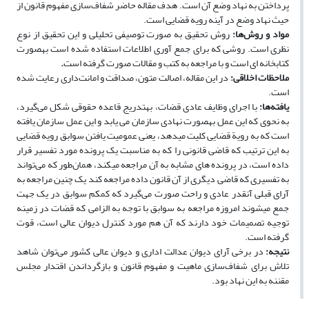
پرداختن به نهاد وضع آن است. هدف مقاله حاضر شفاف‌سازی مفهوم قانون از
حیث نهاد وضع در آینه رویه قضایی است.
مواد و روش‌ها
:
روش تحقیق به ­صورت توصیفی تحلیلی و این تحقیق از نوع
نظری است. روشی که برای جمع ‏آوری اطلاعات استفاده شده است به­صورت
کتاب­خانه ‏ای است و با مراجعه به کتب و مقالات صورت گرفته است
.
ملاحظات اخلاقی
:
در این مقاله، اصالت متون، صداقت و امانت‌داری رعایت شده
است.
یافته‌ها
:
با اجرای وظایف عادی قضات، به­تدریج قاعده حقوقی شکل می‌گیرد،
به­ نحوی که این عمل به­صورت نهادی سازمان می­ یابد و این عمل سازمان­ یافته
است که به رویة قضایی کلیت می­دهد، یعنی عمومیت یافتن سوابق رویه قضایی
به این ترتیب که قاضی قانونی را که به مناسبت یک پرونده مورد تفسیر قرار
داده است، در پرونده ­های مشابه به آن مراجعه می­کند، همان‌طور که می‌تواند
به تفسیری که قاضی دیگری از آن قانون داده مراجعه کند یک چنین مراجعه به
آرای قبلی آن­قدر عادی و راحت صورت می‌گیرد که کم­کم سوابق در یک جهت
جمع می­شوند امروزه مراجعه به سوابق با توجه به الزامی که قضات در زمینه
توجیه تصمیمات خود دارند که آن هم مورد کنترل دیوان ‌عالی است، قوت
گرفته است.
نتیجه
:
در برخی آرای دیوان عدالت اداری و دیوان عالی­ کشور می‌توان شاهد
تلاش برای شفاف‌سازی ماهیت و مفهوم قانون و بازگرداندن اقتدار مجلس
مقننه به این نهاد بود.