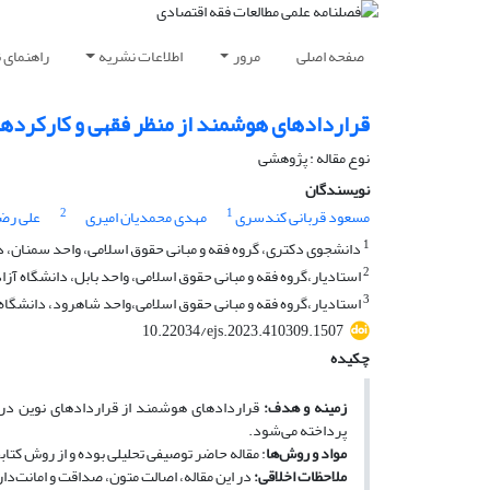
صفحه اصلی
مرور
اطلاعات نشریه
راهنمای 
قراردادهای هوشمند از منظر فقهی و کارکرد‌های 
نوع مقاله : پژوهشی
نویسندگان
2
1
مسعود قربانی کندسری
مهدی محمدیان امیری
علی رض
1
دانشجوی دکتری، گروه فقه و مبانی حقوق اسلامی، واحد سمنان، دان
2
استادیار،گروه فقه و مبانی حقوق اسلامی، واحد بابل، دانشگاه آزاد 
3
استادیار،گروه فقه و مبانی حقوق اسلامی،واحد شاهرود، دانشگاه 
10.22034/ejs.2023.410309.1507
چکیده
زمینه و هدف:
قراردادهای هوشمند از قراردادهای نوین در 
پرداخته می‌شود.
مواد و روش‌ها
: مقاله حاضر توصیفی تحلیلی بوده و از روش کتاب
ملاحظات اخلاقی:
در این مقاله، اصالت متون، صداقت و امانت‌د