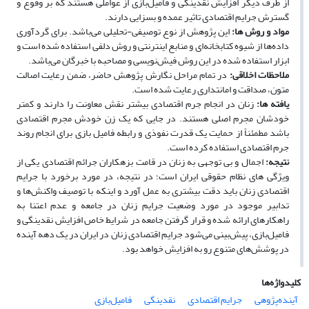
از طرف دیگر افزایش نقدینگی و فامیل‌بازی از عواملی هستند که بر وقوع و
گسترش جرایم اقتصادی تاثیر عمده و بسزایی دارند.
مواد و روش­ ها:
این پژوهش از نوع توصیفی-تحلیلی می‌باشد. برای گردآوری
داده‌ها از شیوه کتابخانه‌ای و منابع اینترنتی و روش دلفی استفاده شده است و
ابزار استفاده شده در این روش فیش‌نویسی و مصاحبه با خبرگان می‌باشد.
ملاحظات اخلاقی
:
در تمام مراحل نگارش پژوهش حاضر، ضمن رعایت اصالت
متون، صداقت و امانتداری رعایت شده است.
یافته­ ها:
زنان در انجام جرم اقتصادی بیشتر نقش معاونت را دارند و کمتر
خودشان مجرم اصلی هستند. در جایی که یک زن خودش مجرم اقتصادی
باشد مطمئناً از حمایت یک قدرت نفوذی و رابطه فامیل ‌بازی برای انجام روند
جرم اقتصادی استفاده کرده است.
نتیجه:
اجمال و بی توجهی به زنان در قامت بزهکاران جرائم اقتصادی یکی از
ویژگی های نظام حقوقی ایران است؛ در نتیجه، در مورد برخورد با جرایم
اقتصادی زنان باید دقت بیشتری به عمل آورد و اینکه با توصیف واکنش‌ها و
تدابیر موجود در مورد وضعیت جرایم زنان در جامعه و عدم اعتنا به
راهکارهای ارائه شده و قرار گرفتن جامعه در شرایط خاص افزایش نقدینگی و
فامیل‌بازی، پیش‌بینی می‌شود جرایم اقتصادی زنان در ایران در یک دهه آینده
در پوشش‌های متنوع رو به افزایش خواهد بود.
کلیدواژه‌ها
آینده‌پژوهی
جرایم اقتصادی
نقدینگی
فامیل‌بازی