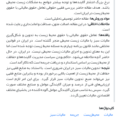
نرخ بزرگ انتشار آلاینده‌ها و توجه بیشتر جوامع به مشکلات زیست‌ محیطی
باشد. هدف مقاله حاضر بررسی فقهی حقوقی تعامل حقوق مالیاتی با حقوق
محیط ‌زیست در ایران است.
مواد و روش‌ها
: مقاله حاضر توصیفی تحلیلی است.
ملاحظات اخلاقی:
در این مقاله، اصالت متون، صداقت و امانت‌داری رعایت شده
است.
یافته‌ها:
تعامل حقوق مالیاتی با حقوق محیط ‌زیست به تدوین و شکل‌گیری
مالیات سبز یا مالیات زیست‌ محیطی منجر گشته است. در ایران در قوانین
مختلفی مانند قانون برنامه چهارم به مسئله محیط‌ زیست توجه شده است اما
این به معنای تدوین و اجرای مالیات زیست‌ محیطی نیست. در ایران، در حال
حاضر آنچه ملاحظه می‌شود، حاکم بودن سیاست مدیریت آلاینده‌ها و حفاظت
از محیط ‌زیست بر اساس استاندارد و دریافت جریمه است که ناکارآمد است.
نتیجه‌:
تدوین مالیات سبز در ایران ضروری است. با استناد به منابع فقهی نیز
حفاظت از محیط‌ زیست از اهمیت بالایی برخوردار بوده و بنابراین منابع فقهی
نیز می‌تواند منبع تدوین مالیات سبز قرار گیرد. برای این امر لازم است
ارزیابی‌های فنی از درصد و میزان آلایندگی عوامل و صنایع مختلف صورت
گیرد، سپس به ‌تناسب میزان آلایندگی عوامل آلوده کننده در بخش­های مختلف
اقتصادی، مالیات تعیین گردد.
کلیدواژه‌ها
مالیات
محیط‌زیست
جریمه
مالیات سبز