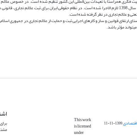
لکیت فکری هم­راستا با تعهدات بین‌المللی این کشور تنظیم شده است. در خصوص علائم 
کانادا دارای سند جداگانه‌ای است که جدیدترین نسخة آن در سال 1398 لازم­ الاجرا شده است. در نظام حقوقی ایران برای ثبت علائم تجاری، ق
نعتی و علائم تجاری در نظر گرفته شده است.
تای ارتقای قوانین و ساز و کارهای اجرایی ثبت و حمایت از علائم تجاری در جمهوری اسلامی
ی­تواند مؤثر ‌باشد.
اشت
This work
اقتصادی
برای 
1399-11-11
is licensed
مشتر
under