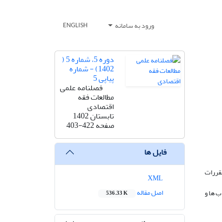
ورود به سامانه
ENGLISH
دوره 5، شماره 5 (
1402) - شماره
پیاپی 5
فصلنامه علمی
مطالعات فقه
اقتصادی
تابستان 1402
صفحه
403-422
فایل ها
قررات
XML
اصل مقاله
­ ها و
536.33 K