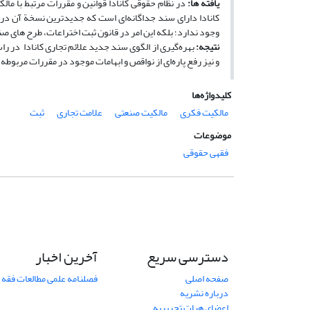
یافته
­
ها
:
در نظام حقوقی کانادا قوانین و مقررات مرتبط با ما
وجود ندارد؛ بلکه این امر در قانون ثبت اختراعات، طرح­ های ص
نتیجه
:
بهره‌گیری از الگوی سند جدید علائم تجاری کانادا در راس
و نیز رفع پاره‌ای از نواقص و ابهامات موجود در مقررات مربوطه م
کلیدواژه‌ها
مالکیت فکری
مالکیت صنعتی
علامت تجاری
ثبت
موضوعات
فقهی حقوقی
دسترسی سریع
آخرین اخبار
صفحه اصلی
فصلنامه علمی مطالعات فقه 
درباره نشریه
اعضای هیات تحریریه