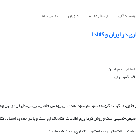
نویسندگان
ارسال مقاله
داوران
تماس با ما
 در ایران و کانادا
سلامی، قم، ایران.
ام، قم، ایران
در حقوق مالکیت فکری محسوب می­شود. هدف از پژوهش حاضر، بررسی تطبیقی قوانین و م
یفی-تحلیلی است و روش گرد‏آوری اطلاعات کتاب­خانه ‏ای است و با مراجعه به اسناد، کتاب
یت اصالت متون، صداقت و امانت­داری رعایت شده است.