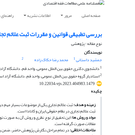
صفحه اصلی
مرور
اطلاعات نشریه
راهنمای 
بررسی تطبیقی قوانین و مقررات ثبت علائم تجاری
نوع مقاله : پژوهشی
نویسندگان
2
1
جمشید داستانی
محمد رضا حکاک زاده
1
دانشجوی دکتری حقوق بین الملل عمومی، واحد قم، دانشگاه آزاد ا
2
استادیار گروه حقوق بین الملل عمومی، واحد قم، دانشگاه آزاد اسل
10.22034/ejs.2023.404983.1479
چکیده
زمینه و هدف
:
ثبت علائم تجاری یکی از موضوعات بسیار مهم 
ثبت علائم تجاری در نظام حقوقی ایران و کانادا است.
مواد و روش ­ها
:
این تحقیق از نوع نظری و ‌روش آن به­ صورت توص
مقالات صورت گرفته است.
ملاحظات اخلاقی
:
در تمام مراحل نگارش پژوهش حاضر، ضمن رعا