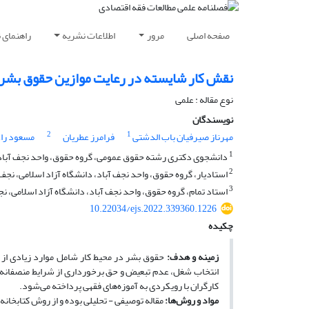
صفحه اصلی
مرور
اطلاعات نشریه
راهنمای 
نقش کار شایسته در رعایت موازین حقوق بشری 
نوع مقاله : علمی
نویسندگان
2
1
مهرناز صیرفیان باب الدشتى
فرامرز عطریان
مسعود را
1
دانشجوی دکتری رشته حقوق عمومی، گروه حقوق، واحد نجف آباد، د
2
استادیار، گروه حقوق، واحد نجف آباد، دانشگاه آزاد اسلامی، نجف آ
3
استاد تمام، گروه حقوق، واحد نجف آباد، دانشگاه آزاد اسلامی، نجف
10.22034/ejs.2022.339360.1226
چکیده
زمینه و هدف:
حقوق بشر در محیط کار شامل موارد زیادی از 
انتخاب شغل، عدم تبعیض و حق برخورداری از شرایط منصفانه 
کارگران با رویکردی به آموزه‌های فقهی پرداخته می‌شود.
مواد و روش‌ها:
مقاله توصیفی - تحلیلی بوده و از روش کتابخانه