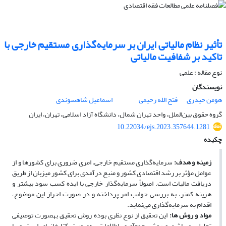
تأثیر نظام مالیاتی ایران بر سرمایه‌گذاری مستقیم خارجی با
تاکید بر شفافیت مالیاتی
نوع مقاله : علمی
نویسندگان
هومن حیدری
فتح الله رحیمی
اسماعیل شاهسوندی
گروه حقوق بین‌الملل، واحد تهران شمال، دانشگاه آزاد اسلامی، تهران، ایران
10.22034/ejs.2023.357644.1281
چکیده
زمینه و هدف:
سرمایه‌گذاری مستقیم خارجی، امری ضروری برای کشورها و از
عوامل مؤثر بر رشد اقتصادی کشور و منبع درآمدی برای کشور میزبان از طریق
دریافت مالیات است. اصولاً سرمایه‌گذار خارجی با ایده کسب سود بیشتر و
هزینه کمتر، به بررسی جوانب امر پرداخته و در صورت احراز این موضوع،
اقدام به سرمایه‌گذاری می‌نماید.
مواد و روش­ ها:
این تحقیق از نوع نظری بوده ‌روش تحقیق به­صورت توصیفی
تحلیلی می‏باشد و روش جمع‏آوری اطلاعات به‌صورت کتابخانه‏ای است و با