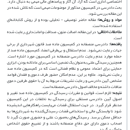
اختصاصی اداری است که آراء آن آثار و پیامدهای مالی مهمی به دنبال دارد.
بحث دادرسی در کمیسیون مذکور از موضوعات مهمی است که تلاش شده در
این مقاله بررسی شود.
مواد و روش‌ها:
مقاله حاضر توصیفی - تحلیلی بوده و از روش کتابخانه‌ای
استفاده ‌شده است.
ملاحظات اخلاقی:
در این مقاله، اصالت متون، صداقت و امانت‌داری رعایت شده
است.
یافته‌ها:
دادرسی منصفانه در کمیسیون ماده صد قانون شهرداری از برخی
جهات رعایت نمی‌شود. عدم استقلال و بی‌طرفی اعضاء کمیسیون ماده صد از
حمله موارد عدم رعایت دادرسی منصفانه در کمیسیون مورد اشاره است.
همچنین رسیدگی علنی به‌عنوان یک تضمین اساسی برای عادلانه بودن، ابزاری
حمایتی برای اعتماد عمومی و نظام قضائی است که در کمیسیون ماده صد
رعایت نمی‌شود. علاوه بر این، عدم امکان حضور طرف دعوی و فقدان قواعد
مشخص آیین دادرسی و رعایت تشریفات مربوط به آن با حقوق طرفین دعوی
منافات داشته و مخالف اصول دادرسی منصفانه است.
نتیجه‌:
لازم است، قوانین و مقررات رسیدگی‌ در کمیسیون ماده صد تغییر و
اصول آیین دادرسی مستقلی برای رسیدگی به تخلفات در این کمیسیون
مدنظر قرار گیرد. در جهت استقلال قضات می‌بایست راهکارهایی اندیشیده
شود تا وابستگی مالی و استخدامی قضات رسیدگی‌کننده به شهرداری‌ها به
حداقل ممکن برسد. رسیدگی‌های به‌صورت علنی و حضوری صورت گیرد تا
اصحاب دعوی دارای حق دفاع منصفانه باشند و از تضییع حقوق اشخاص
جلوگیری گردد.