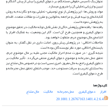
عنوان یک تأسیس حقوقیِ مستحکم، بر دعوای کیفری را بیش از پیش آشکار و
تبیین و ارزیابی تحلیلیِ آن را ضروری میسازد.
مواد و روش ها : این پژوهش از نوع توصیفی- تحلیلی بوده و نگارنده به روش
کتابخانه‌ای و تهیه فیش و مراجعه به قوانین و مقررات و مقالات متعدد، اقدام
به پژوهش نموده است.
یافته ها : یافته های پژوهش حاکی از نقش قابل توجّه مالکیت در تحقق موضوع
دعوای کیفری و همچنین طرح آن است. آثار این وضعیت، به تفکیک افراز یا
اشاعه‌ی مال موضوع جرم، متفاوت خواهد بود.
ملاحظات اخلاقی : در پژوهش پیش روی، امانت داری در نقل گفتار، به عنوان
بایسته‌ای اخلاقی، مورد نظر نویسندگان بوده است.
نتیجه گیری : در صورت عدم احراز مالکیت مجنی علیه بر مال موضوع جرم،
تحقق عمل مجرمانه و موضوع دعوای کیفری منتفی می‌گردد. تأثیر مالکیت بر
دعاویِ کیفریِ راجع به مال مفروز، امری نسبی است و درخصوص مال مشاع نیز
به استثنای تخریب و سرقت مستوجب حد، موجب انتفای تحقق عمل مجرمانه و
طرح دعوای کیفری است.
کلیدواژه‌ها
افراز
دعوای کیفری
عمل مجرمانه
مالکیت
مال مشاع
20.1001.1.26767163.1401.4.2.6.4