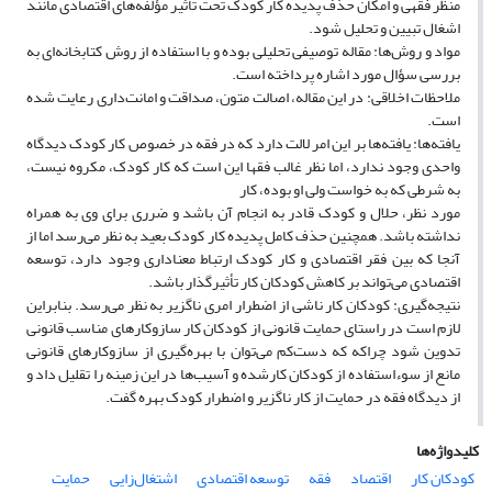
منظر فقهی و امکان حذف پدیده کار کودک تحت تأثیر مؤلفه‌های اقتصادی مانند
اشغال تبیین و تحلیل شود.
مواد و روش‌ها: مقاله توصیفی تحلیلی بوده و با استفاده از روش کتابخانه‌ای به
بررسی سؤال مورد اشاره پرداخته است.
ملاحظات اخلاقی: در این مقاله، اصالت متون، صداقت و امانت‌داری رعایت شده
است.
یافته‌ها: یافته‌ها بر این امر لالت دارد که در فقه در خصوص کار کودک دیدگاه
واحدی وجود ندارد، اما نظر غالب فقها این است که کار کودک، مکروه نیست،
به شرطی که به خواست ولی او بوده، کار
مورد نظر، حلال و کودک قادر به انجام آن باشد و ضرری برای وی به همراه
نداشته باشد. همچنین حذف کامل پدیده کار کودک بعید به نظر می‌رسد اما از
آنجا که بین فقر اقتصادی و کار کودک ارتباط معناداری وجود دارد، توسعه
اقتصادی می‌تواند بر کاهش کودکان کار تأثیرگذار باشد.
نتیجه‌گیری: کودکان کار ناشی از اضطرار امری ناگزیر به نظر می‌رسد. بنابراین
لازم است در راستای حمایت قانونی از کودکان کار سازوکارهای مناسب قانونی
تدوین شود چراکه که دست‌کم می‌توان با بهره‌گیری از سازوکارهای قانونی
مانع از سوءاستفاده از کودکان کارشده و آسیب‌ها در این زمینه را تقلیل داد و
از دیدگاه فقه در حمایت از کار ناگزیر و اضطرار کودک بهره گفت.
کلیدواژه‌ها
کودکان کار
اقتصاد
فقه
توسعه اقتصادی
اشتغال‌زایی
حمایت