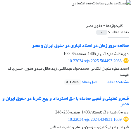
کلیدواژه‌ها =
حقوق مصر
تعداد مقالات:
2
مطالعه مرور زمان در اسناد تجاری در حقوق ایران و مصر
دوره 8، شماره 1، بهار 1405، صفحه
85-100
10.22034/ejs.2025.504493.2033
اسعد عطیه فنجان الکنانی، محمدجواد عبداللهی، زید هلال مهدی هنون، حسن پاک
طینت
مشاهده مقاله
اصل مقاله
811.24 K
قلمرو تقنینی و فقهی معامله با حق استرداد و بیع شرط در حقوق ایران و
مصر
دوره 6، شماره 3، تابستان 1403، صفحه
233-248
10.22034/ejs.2024.434931.1659
فرزاد برادران کناری، سوسن نریمانی، علیرضا سلامی