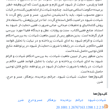
قضا و پلیس، حمایت از شهود امری لازم و ضروری است که این وظیفه خطیر
برعهده حکومت اسلامی می‎باشد. چنانچه شهادت از ادله تعیین کننده در اثبات
دعوی محسوب شود، باید با اندیشیدن تدابیری، عسر و ضرر رفع گردد تا
شهادت شهود در امنیت کامل استماع گردد. لذا در این پژوهش، با استفاده از
روش کتابخانه‎ای و تحقیقات میدانی، مبانی ضرورت فقهی حمایت از شهود به
استناد منابع فقهی(کتاب، سنت و روایات، عقل و دیدگاه فقها) مورد بررسی
قرار گرفته است. بدین منظور پس از تبیین ماهیت شهادت، به بررسی احکام
شهادت و الزام شهود به ادای شهادت ‎پرداخته و در نهایت با تحلیل قواعد
فقهی حاکم بر شهادت، در رابطه با ضرورت حمایت از شهود در پرتو فقه، نتایج
قابل توجهی حاصل ‎شده است.
بدین منظور پس از تبیین ماهیت شهادت، به بررسی احکام شهادت و الزام
شهود به ادای شهادت ‎پرداخته و در نهایت با تحلیل قواعد فقهی حاکم بر
شهادت، در رابطه با ضرورت حمایت از شهود در پرتو فقه، نتایج قابل توجهی
حاصل ‎شده است.
کلیدواژه‌ها: حمایت، شهادتِ شهود، جرائم، بزه‌دیده، بزه‎کار، عسر و حرج،
ضرر.
کلیدواژه‌ها
شهادتِ شهود
جرائم
بزه‌دیده
بزه‎کار
عسر و حرج
ضرر
20.1001.1.26767163.1398.1.2.2.9