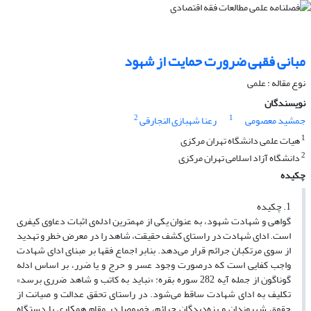
مبانی فقهی ضرورت حمایت از شهود
نوع مقاله : علمی
نویسندگان
2
1
جمشید معصومی
رعنا شهبازی النجارقی
1
هیات علمی دانشگاه تهران مرکزی
2
دانشگاه آزاد اسلامی تهران مرکزی
چکیده
1. چکیده
گواهی و شهادت شهود، به عنوان یکی از‌ مهم‎ترین ادله‌ی اثبات دعاوی کیفری
است. ادای‌ شهادت در راستای کشف‌ حقیقت‌، شاهد را در معرض خطر و تهدید
از سوی مرتکبان جرائم قرار می‌دهد. بنابر اجماع فقها بر مبنای ادای شهادت
واجب کفایی است که درصورت وجود عسر و حرج و یا ضرر، بر اساس ادله
گوناگون از جمله آیه 282 سوره بقره: «نباید به کاتب و شاهد ضرری برسد»
تکلیف به ادای شهادت ساقط می‌شود. در راستای تحقق عدالت و صیانت از
حقوق شهروندان و بزه‌دیدگان جرائم، خصوصا در مقام همکاری با دستگاه‌