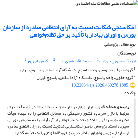
امکاسنجی شکایت نسبت به آرای انتظامی صادره از سازمان
بورس و اوراق بهادار با تأکید بر حق تظلم‌خواهی
نوع مقاله : پژوهشی
نویسندگان
2
2
1
ارژنگ منصوری جوزانی
محمدباقر عامری نیا
کرم جانی پور
1
گروه حقوقی خصوصی، واحد یاسوج، دانشگاه آزاد اسلامی، یاسوج، ایران.
2
گروه حقوق، واحد یاسوج، دانشگاه آزاد اسلامی، یاسوج، ایران.
10.22034/ejs.2026.469278.1885
چکیده
زمینه و هدف
:
قانون بازار اوراق بهادار به جهت ایجاد نظم در کلیه فعالیت­های
مرتبط با بازار سرمایه کشور رسیدگی به مسائل انتظامی را به عهده هیأت
مدیره بورس­ها قرار داده و تجدیدنظرخواهی از آن آراءء را به سازمان بورس
سپرده است. پژوهش حاضر امکان­سنجی شکایت نسبت به آراءء انتظای صادره
از سازمان بورس و اوراق بهادار در پرتو حق تظلم­خواهی را به بحث می­گذارد.