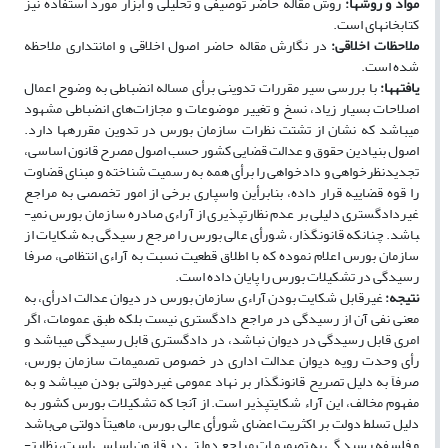
مواد و روش­ها:
روش مقاله حاضر توصیفی و تحلیلی و ابزار مورد استفاده نیز
کتابخانه­ای است.
ملاحظات اخلاقی:
در نگارش مقاله حاضر اصول اخلاقی و امانتداری ملاحظه
شده است.
یافته­ها:
با بررسی سیر مقررات تدوینی برأی مساله انضباطی به وضوح اعمال
اصلاحات بسیار زیاد، نسخ و تغییر موضوعات و مجازات‌های انضباطی مشهود
می­باشد که نشان از تشتت نظرات سازمان بورس در تدوین مقرره­ها دارد.
اصول بنیادین حقوق و عدالت قضایی کشور حسب اصول مصرح قانون اساسی،
تجدیدنظرخواهی و دادخواهی را برأی همه به رسمیت شناخته و مبنای قضاوت
را قوه قضاییه قرار داده، بنابرأین واسپاری برخی از امور تخصصی به مراجع
غیردادگستری دلیلی بر عدم نظارت­پذیری از آراءی صادره سازمان بورس نمی­
باشد. چنانکه قانونگذار، شورأی عالی بورس را مرجع رسیدگی به شکایات از
سازمان بورس اعلام نموده که با اطلاق قطعیت نسبت به آراءی انتظامی، صرفا
رسیدگی در تشکیلات بورس را پایان داده است.
نتیجه­
:
غیرقابل شکایت بودن آراءی سازمان بورس در دیوان عدالت ادرأی، به
معنی نفی آن از رسیدگی در مراجع دادگستری نیست بلکه طبق عمومات، اگر
امری قابل رسیدگی در دیوان نباشد، در دادگستری قابل رسیدگی می­باشد و
رأی وحدت رویه دیوان عدالت اداری در خصوص تصمیمات سازمان بورس،
صرفاَ به دلیل تصریح قانونگذار بر نهاد عمومی غیردولتی بودن می­باشد و به
مفهوم مخالف، این آراء شکایت­پذیر است. از آنجا که تشکیلات بورس کشور به
دلیل تسلط دولت بر اکثریت اعضای شورأی عالی بورس، ماهیتاً دولتی می‌باشد
و فلسفه رسیدگی به تصمیمات مراجع دولتی در قانون اساسی است، نظارت­