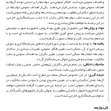
و اهداف عمومی می‌دانند. افکار عمومی نیز دولت‌ها را بر اساس توجه آن‌ها به
اهداف عمومی مورد سنجش قرار می‌دهند. یکی از اهداف عمومی دولت‌ها در
زمینه تحقق حکمرانی مطلوب، توسعه زیرساخت‌ها و افزایش رفاه عمومی است
که در این زمینه اغلب دولت‌ها تلاش دارند تا با جذب سرمایه‌گذاری خارجی،
در این زمینه به موفقیت‌های بیشتری برسند.
مواد و روش­ ها:
این تحقیق از نوع نظری بوده ‌روش تحقیق به صورت توصیفی
تحلیلی می‏باشد و روش جمع‏ آوری اطلاعات به صورت کتابخانه ‏ای است و با
مراجعه به اسناد، کتب و مقالات صورت گرفته است.
یافته­ ها:
با توجه به بلندمدت بودن دوره قراردادهای سرمایه‌گذاری و دوران
بهره‌برداری از آن، ممکن است تغییر افکار عمومی، تغییرات بنیادی در ساختار
دولت‌ها، انقلاب‌ها ممکن است موجب تغییر نگرش به اهداف عمومی و سلب
مالکیت، مصادره و ملی‌سازی اموال سرمایه‌گذار گردد.
ملاحظات اخلاقی:
در تمام مراحل نگارش پژوهش حاضر، ضمن رعایت اصالت
متون، صداقت و امانت­داری رعایت شده است.
نتیجه ­گیری:
در این خصوص مسائل متعددی مطرح است که یکی از مهم‌ترین
آن‌ها، نقش حکمرانی خوب در تعیین مشروع بودن یا نبودن سلب مالکیت در
راستای اهداف عمومی است. در نتیجه بررسی صورت ‌گرفته مشخص خواهد
شد که امروزه اصول حکمرانی مطلوب به‌ عنوان یکی از مشوق‌های تأثیرگذار بر
تداوم سرمایه‌گذاری خارجی شده است.
کلیدواژه‌ها