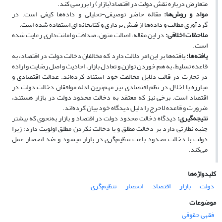
متعارض درباره نقش دولت در اقتصاد(بازار) را بررسی کند.
مواد و روش‌ها
:
مقاله حاضر توصیفی-تحلیلی و داده­‌ها کیفی است. در
گردآوری مطالب و داده‌ها از فیش ­برداری و کتاب­خانه ­ای استفاده شده است.
ملاحظات
اخلاقی
:
در این مقاله، اصالت متون، صداقت و امانت‌داری رعایت شده
است.
یافته‌ها
:
یافته‌ها بر این امر دلالت دارد که مخالفان دخالت­ دولت در اقتصاد، به
‌قاعده تسلیط، به­ هم خوردن توازن و تعادل بازار، احادیث و اصل رضایت و اراده
در تجارت در قالب دلایل مخالفت خود استناد کرده‌اند. عدالت اقتصادی و
مبارزه با اخلال در نظم اقتصادی نیز مهم‌ترین ادله موافقان
دخالت دولت در
اقتصاد است. برخی نیز که معتقد به دخالت محدود دولت در بازار هستند،
ضرورت و قاعده لاحرج را دلیل دیدگاه خود بیان کرده‌اند.
نتیجه‌گیری
:
دیدگاه
دخالت محدود دولت در اقتصاد و بازار به‌نحوی ‌که بیشتر
جنبه نظارتی دارد بر دخالت مطلق و یا دخالت نکردن مطلق اولویت دارد؛ زیرا
دولت با دخالت محدود باعث تنظیم‌گری در بازار می­شود و ضد انحصار عمل
می‌کند.
کلیدواژه‌ها
دولت
بازار
اقتصاد
انحصار
تنظیم‌گری
موضوعات
فقهی حقوقی