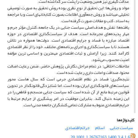
عدالت کیفری نیز همین وضعیت را پشت سر گذاشته است.
مواد و روش‌ها: این تحقیق از نوع نظری بوده ‌روش تحقیق به صورت توصیفی
تحلیلی می‏باشد و روش جمع‏آوری اطلاعات بصورت کتابخانه‏ای است و با مراجعه
به اسناد، کتب و مقالات صورت گرفته است.
یافته‌ها: نقش و هدف اصلی سیاست جنایی در یک جامعه، کنترل مؤثر جرم و
مهار پدیده‌های مجرمانه است. هدف از سیاست‌گذاری اقتصادی در حوزه
اقتصاد مبارزه با فساد و جرایم اقتصادی است. دولت‌ها همواره در تلاش
هستند تا با سیاست‌گذاری و اجرای برنامه‌های مختلف، خود را از نظر اقتصادی
کارآمد کنند. زیرا آرامش و ثبات اقتصادی مهمترین و اساسی ترین مؤلفه
امنیت محسوب می‌شود.
ملاحظات اخلاقی: در تمام مراحل نگارش پژوهش حاضر، ضمن رعایت اصالت
محتوا، صداقت و امانت داری رعایت شده است.
نتیجه‌گیری: فساد در نظام اقتصادی جرمی است که سال هاست محور
سیاست‌های قانونگذاری ایران بوده است، اما شتابزدگی قانونگذار در تدوین
قوانین مرتبط مانع از آن شده است که سیاست جنایی منسجم و قاطعی را در
این زمینه دنبال کند. بنابراین موفقیت‌ در امر پیشگیری‌ از جرایم مرتبط با
جرایم اقتصادی منوط به‌ مشارکت‌ تمامی‌ کنشگران جامعه‌ مدنی‌ است.
کلیدواژه‌ها
سیاست جنایی
اسلام
جرائم اقتصادی
20.1001.1.26767163.1400.3.4.1.6