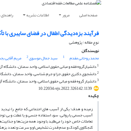
صفحه اصلی
مرور
اطلاعات نشریه
راهنمای 
فرآیند بزه‌دیدگی اطفال در فضای سایبری با تأ
نوع مقاله : پژوهشی
نویسندگان
2
1
محمد روحانی مقدم
سید جمال موسوی
مریم آقایی بج
1
دانشیارگروه فقه و مبانی حقوق اسلامی، واحد سمنان، دانشگاه آزا
2
دانشجوی دکتری حقوق جزا و جرم شناسی، واحد سمنان، دانشگاه آ
3
دانشیار گروه فقه و مبانی حقوق اسلامی، واحد سمنان، دانشگاه آزا
10.22034/ejs.2022.326142.1139
چکیده
زمینه و هدف: یکی از آسیب های اجتماعی که جامع را تهدید 
آسیب جسمی یا روانی، سوء استفاده جنسی و یا غفلت و بی توجه
تعاملات خاص خود را می‌طلبد با وجود همه مزیت‌ها و جذابیت‌
کنجکاوی کودک و عدم قدرت تشخیص او و سرعت و تعدد بزهکاران