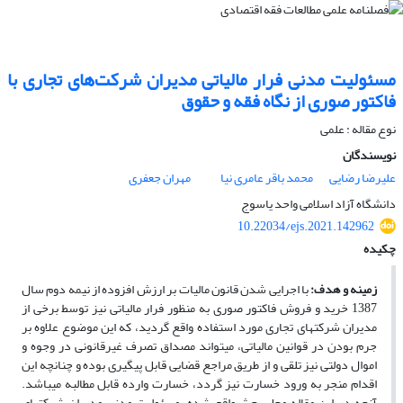
مسئولیت مدنی فرار مالیاتی مدیران شرکت‌های تجاری با
فاکتور صوری از نگاه فقه و حقوق
نوع مقاله : علمی
نویسندگان
علیرضا رضایی
محمد باقر عامری نیا
مهران جعفری
دانشگاه آزاد اسلامی واحد یاسوج
10.22034/ejs.2021.142962
چکیده
زمینه و هدف:
با اجرایی شدن قانون مالیات بر ارزش افزوده از نیمه دوم سال
1387 خرید و فروش فاکتور صوری به منظور فرار مالیاتی نیز توسط برخی از
مدیران شرکت­های تجاری مورد استفاده واقع گردید، که این موضوع علاوه بر
جرم بودن در قوانین مالیاتی، می­تواند مصداق تصرف غیرقانونی در وجوه و
اموال دولتی نیز تلقی و از طریق مراجع قضایی قابل پیگیری بوده و چنانچه این
اقدام منجر به ورود خسارت نیز گردد، خسارت وارده قابل مطالبه می­باشد.
آنچه در این مقاله محل بحث واقع شده، مسئولیت مدنی مدیران شرکت­های