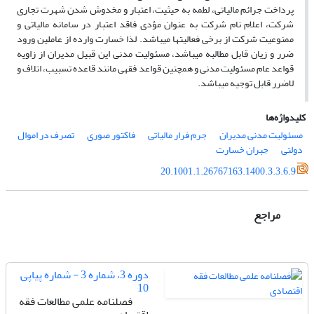
پرداخت جرائم مالیاتی، لطمه به حیثیت، اعتبار و مخدوش شدن شهرت تجاری
شرکت، اعلام نام شرکت به عنوان مؤدی فاقد اعتبار در سامانه مالیاتی و
ممنوعیت شرکت از برخی فعالیت­­ها می­باشد. لذا خسارت وارده از عاملین ورود
ضرر و زیان قابل مطالبه می­باشد، مسئولیت مدنی این قبیل مدیران از زاویه
قواعد عام مسئولیت مدنی و همچنین قواعد فقهی مانند قاعده تسبیب، اتلاف و
لاضرر قابل توجیه می­باشد.
کلیدواژه‌ها
مسئولیت مدنی مدیران
جرم فرار مالیاتی
فاکتور صوری
تصرف در اموال
دولتی
جبران خسارت
20.1001.1.26767163.1400.3.3.6.9
مراجع
دوره 3، شماره 3 - شماره پیاپی
10
فصلنامه علمی مطالعات فقه