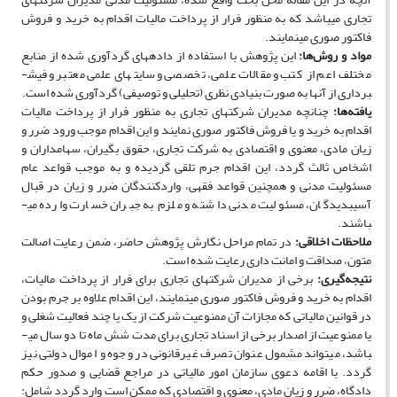
تجاری می­باشد که به منظور فرار از پرداخت مالیات اقدام به خرید و فروش
فاکتور صوری می­نمایند.
مواد و روش‌ها:
این پژوهش با استفاده از داده­های گردآوری شده از منابع
مختلف اعم از کتب و مقالات علمی، تخصصی و سایت­های علمی معتبر و فیش­
برداری از آنها به صورت بنیادی نظری (تحلیلی و توصیفی) گردآوری شده است.
یافته‌ها:
چنانچه مدیران شرکت­های تجاری به منظور فرار از پرداخت مالیات
اقدام به خرید و یا فروش فاکتور صوری نمایند و این اقدام موجب ورود ضرر و
زیان مادی، معنوی و اقتصادی به شرکت تجاری، حقوق بگیران، سهامداران و
اشخاص ثالث گردد، این اقدام جرم تلقی گردیده و به موجب قواعد عام
مسئولیت مدنی و همچنین قواعد فقهی، واردکنندگان ضرر و زیان در قبال
آسیب­دیدگان، مسئولیت مدنی داشته و ملزم به جبران خسارت وارده می­
باشند.
ملاحظات اخلاقی:
در تمام مراحل نگارش پژوهش حاضر، ضمن رعایت اصالت
متون، صداقت و امانت داری رعایت شده است.
نتیجه‌گیری:
برخی از مدیران شرکت­های تجاری برای فرار از پرداخت مالیات،
اقدام به خرید و فروش فاکتور صوری می­نمایند، این اقدام علاوه بر جرم بودن
در قوانین مالیاتی که مجازات آن ممنوعیت شرکت از یک یا چند فعالیت شغلی و
یا ممنوعیت از اصدار برخی از اسناد تجاری برای مدت شش ماه تا دو سال می­
باشد، می­­تواند مشمول عنوان تصرف غیرقانونی در وجوه و اموال دولتی نیز
گردد. با اقامه دعوی سازمان امور مالیاتی در مراجع قضایی و صدور حکم
دادگاه، ضرر و زیان مادی، معنوی و اقتصادی که ممکن است وارد گردد شامل: