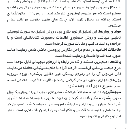
1991 میلادی توسط استوارت هابر و اسکات استورنتا از آن رونمایی شد. ارز
دیجیتال مفهومی نوپا و نوظهور در سطح ادبیات فنی و حقوقی جهانی می‌باشد و
مسلم است که هر مفهوم نوظهوری نیازمند تبیین و پس‌ازآن، قانون‌گذاری
است. چراکه به دنبال ظهور آن، چالش‌های فقهی حقوقی فراوانی مطرح‌
می‌شود.
مواد و روش‌ها:
این تحقیق از نوع نظری بوده ‌روش تحقیق به صورت توصیفی
تحلیلی می‏باشد و روش جمع‏آوری اطلاعات به‌صورت کتابخانه‏ای است و با
مراجعه به اسناد، کتب و مقالات صورت گرفته است.
ملاحظات اخلاقی:
در تمام مراحل نگارش پژوهش حاضر، ضمن رعایت اصالت
متون، صداقت و امانتداری رعایت شده است.
یافته‌ها:
مهم‌ترین مسئله‌ای‌ که در رابطه با ارزهای دیجیتالی قابل توجه است
طرح مبحث بی‌ثباتی آن است. اگرچه افراد با علم به بی‌ثباتی معامله می‌نمایند،
لکن می‌توان آن را در زمره‌ی ریسکی غیر عقلایی برشمرد. ورود بی‌رویه
پول‌های مجازی بدون در نظر گرفتن رصد و نظارت حاکمیت، محتمل است،
سبب تضییع حقوق آحاد جامعه شود.
نتیجه‌گیری:
با عنایت به مباحث ارائه‌شده، ارزهای دیجیتالی را می‌توان یک پول
بدون پشتوانه مثلی قلمداد کرد و چنانچه به پول یا وسیله مبادله مشهور
شود، به عنوان مال و دارایی برای اشخاص محسوب خواهند شد. همچنین در
جامعه فعلی با توجه به قدیمی و ناکارآمد بودن قوانین اقتصادی، استفاده از
این نوع دارایی را تجویز نمود.