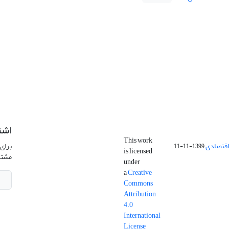
اشت
This work
اقتصادی
برای 
1399-11-11
is licensed
مشتر
under
a
Creative
Commons
Attribution
4.0
International
License