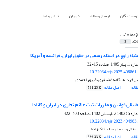
نویسندگان
ارسال مقاله
داوران
تماس با ما
ژه‌ها =
ثبت
ات:
2
تباه رایج در اسناد رسمی در حقوق ایران، فرانسه و آمریکا
15-32
10.22034/ejs.2025.498861
نی فرد، هنگامه غضنفری، فیروز احمدی
اله
اصل مقاله
591.23 K
یقی قوانین و مقررات ثبت علائم تجاری در ایران و کانادا
403-422
10.22034/ejs.2023.404983
تانی، محمد رضا حکاک زاده
اله
اصل مقاله
536.33 K