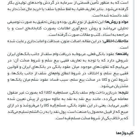
است که به منظور تأمین قسمتی از سرمایه در گردش واحدهای تولیدی بکار
گرفته می‌شود. بنابر تعاریف فقها، به لفظِ سَلَم یا سَلَف؛ یا خریدِ مال مدّت‌دار به
نقد دانسته شده است.
مواد و روش‌ها:
این تحقیق از نوع نظری بوده و روش تحقیق به صورت توصیفی
تحلیلی می‌باشد و روش جمع‌آوری اطلاعات بصورت کتابخانه‌ای است و با
مراجعه به اسناد، کتب و مقالات صورت گرفته است.
ملاحظات اخلاقی:
در این مقاله، اصالت متون، صداقت و امانت‌داری رعایت شده
است.
یافته
ها:
عقود بانکی فعلی، مربوط به دریافت وام سلف از جانب بانک‌های ایران
شروطی دارد که با توجه به تعاریف فقهی بیع سَلَم و شروط صحّت آن؛ در
می‌یابیم که تفاوت‌های موجود میان عقود بانکی در بانک‌های ایران و قوانین
فقهی بیع سَلَم، و اختلاف در شروط اعطای وام‌های سَلَف از جانب بانک‌ها، و
شروط ثمن و کالا در صحّت بیع سلم، سبب فساد عقود سَلَم میان بانک‌ها و
مشتریان می‌شود.
نتیجه:
دربازپرداخت وام سلف بانکی، مسلم‌فیه (کالا) که بصورت غیر منقول
معامله می‌گردد، مانند بیع نقد به نقد به علاوه سودی از پیش تعیین شده
تغییر می‌یابد، یعنی در این عقود بانکی، مسلَم إلیه کالا را می‌فروشد و در ازای
مبیع که از قیبل محصول یا صنعت است، پول نقد را به ربّ السّلم تسلیم می‌کند
که برخلاف یکی از شروط صحّت مسلم فیه است.
کلیدواژه‌ها