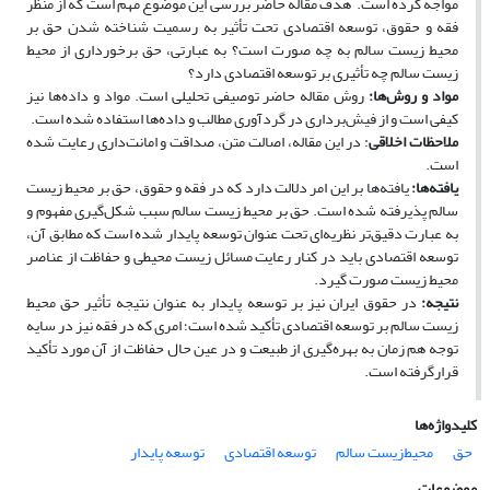
مواجه کرده است.
هدف مقاله حاضر بررسی این موضوع مهم است که از منظر
فقه و حقوق، توسعه اقتصادی تحت تأثیر به رسمیت شناخته شدن حق بر
محیط ‌زیست سالم به چه صورت است؟ به عبارتی،
حق برخورداری از محیط
‌زیست سالم چه تأثیری بر توسعه اقتصادی دارد؟
مواد و روش‌ها:
روش مقاله حاضر توصیفی تحلیلی است. مواد و داده‌ها نیز
کیفی است و از فیش‌برداری در گردآوری مطالب و داده‌ها استفاده ‌شده است.
ملاحظات اخلاقی
: در این مقاله، اصالت متن، صداقت و امانت‌داری رعایت شده
است.
یافته‌ها:
یافته‌ها بر این امر دلالت دارد که در فقه و حقوق، حق بر محیط‌ زیست
سالم پذیرفته ‌شده است. حق بر محیط‌ زیست سالم سبب شکل‌گیری مفهوم و
به عبارت دقیق‌تر نظریه‌ای تحت عنوان توسعه پایدار شده است که مطابق آن،
توسعه اقتصادی باید در کنار رعایت مسائل زیست‌ محیطی و حفاظت از عناصر
محیط‌ زیست صورت گیرد.
نتیجه‌:
در حقوق ایران نیز بر توسعه پایدار به‌ عنوان نتیجه تأثیر حق محیط
‌زیست سالم بر توسعه اقتصادی تأکید شده است؛ امری که در فقه نیز در سایه
توجه هم‌ زمان به بهره‌گیری از طبیعت و در عین‌ حال حفاظت از آن مورد تأکید
قرارگرفته است.
کلیدواژه‌ها
حق
محیط‌زیست سالم
توسعه اقتصادی
توسعه پایدار
موضوعات