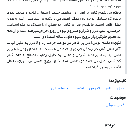
ملاحظات اخلاقی:
در نگارش مقاله حاضر، اصل ارجاع دهی دقیق و مستند
مورد توجه بوده است.
یافته
­
ها:
تقدم ظاهر بر اصل در قواعد: حلیت، اشتغال، اباحه و صحت نمود
یافته که نشانگر توجه به زندگی اقتصادی و تکیه بر شهادت، اخبار و عدم
بطلان ظاهر است. اما تقدم اصل بر ظاهر، به معنای آن است که در فقه اسلامی،
حرمت ربا، نفی ضرر و ضرار و مشروع نبودن روزی حرام پذیرفته شده و آن هم
به معنای جلوگیری از ترویج شیوه ­های ناسالم اقتصادی است.
نتیجه:
مقدم بودن اصل بر ظاهر در قواعد حرمت ربا و لاضرر به دلیل اثبات
آثار منفی آنان در زندگی فردی و اجتماعی هستند. اما مقدم بودن ظاهر بر
اصل، با ابتناء بر ادله شرعی و عقلی، به دلیل رعایت مصالح جامعه، کنار
گذاشتن اصل بی اعتمادی (اصل صحت) و ترویج حسن نیت برای تعامل
اقتصادی میان افراد است.
کلیدواژه‌ها
اصل
ظاهر
تعارض
اقتصاد
فقه اسلامی
موضوعات
فقهی حقوقی
مراجع