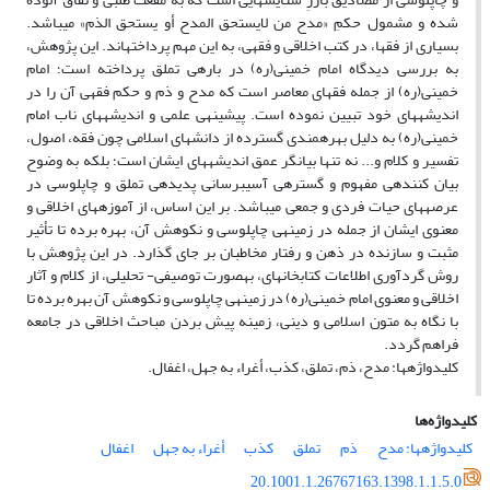
شده و مشمول حکمِ «مدح من لایستحق المدح أو یستحق الذم» می‏باشد.
بسیاری از فقها، در کتب اخلاقی و فقهی، به این مهم پرداخته‎اند. این پژوهش،
به بررسی دیدگاه امام خمینی(ره) در باره‏ی تملق پرداخته‏ است؛ امام
خمینی(ره) از جمله فقهای معاصر است که مدح و ذم و حکم فقهی آن‏ را در
اندیشه‏های خود تبیین نموده است. پیشینه‏ی علمی و اندیشه‏های ناب امام
خمینی(ره) به دلیل بهره‏مندی گسترده از دانش‏های اسلامی چون فقه، اصول،
تفسیر و کلام و... نه تنها بیان‏گر عمق اندیشه‏های ایشان است؛ بلکه به وضوح
بیان کننده‏ی مفهوم و گستره‏ی آسیب‏رسانی پدیده‏ی تملق و چاپلوسی در
عرصه‏های حیات فردی و جمعی می‏باشد. بر این اساس، از آموزه‏های اخلاقی و
معنوی ایشان از جمله در زمینه‏ی چاپلوسی و نکوهش آن، بهره برده تا تأثیر
مثبت و سازنده در ذهن و رفتار مخاطبان بر جای گذارد. در این پژوهش با
روش گردآوری اطلاعات کتابخانه‎ای، به‎صورت توصیفی- تحلیلی، از کلام و آثار
اخلاقی و معنوی امام خمینی(ره) در زمینه‏ی چاپلوسی و نکوهش آن بهره برده تا
با نگاه به متون اسلامی و دینی، زمینه پیش بردن مباحث اخلاقی در جامعه
فراهم گردد.
کلیدواژه‎ها: مدح، ذم، تملق، کذب، أغراء به جهل، اغفال.
کلیدواژه‌ها
کلیدواژه‎ها: مدح
ذم
تملق
کذب
أغراء به جهل
اغفال
20.1001.1.26767163.1398.1.1.5.0