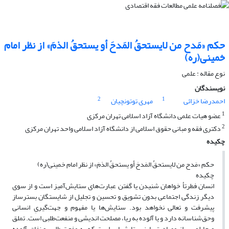
حکم «مَدح من لایستحقُ المَدحَ أو یستحقُ الذمَ» از نظر امام
خمینی(ره)
نوع مقاله : علمی
نویسندگان
2
1
احمدرضا خزائی
مهری توتونچیان
1
عضو هیات علمی دانشگاه آزاد اسلامی تهران مرکزی
2
دکتری فقه و مبانی حقوق اسلامی از دانشگاه آزاد اسلامی واحد تهران مرکزی
چکیده
حکم «مَدح من لایستحقُ المَدحَ أو یستحقُ الذمَ» از نظر امام خمینی(ره)
چکیده
انسان فطرتأ خواهان شنیدن یا گفتن عبارت‌های ستایش‌آمیز است و از سوی
دیگر زندگی اجتماعی بدون تشویق و تحسین و تجلیل از شایستگان بسترساز
پیشرفت و تعالی نخواهد بود. ستایش‌ها یا مفهوم و جهت‌گیریِ انسانی
وحق‌شناسانه دارد و یا آلوده به ریا، مصلحت ‌اندیشی و منفعت‌طلبی است. تملق
و چاپلوسی از مصادیق بارزِ ستایش‎هایی است که به مفعت طلبی و نفاق آلوده