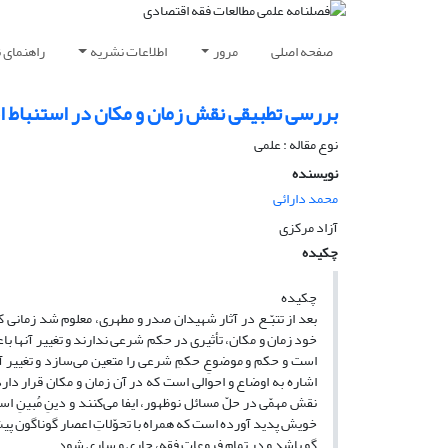
صفحه اصلی
مرور
اطلاعات نشریه
راهنمای 
بررسی تطبیقی نقش زمان و مکان در استنباط ا
نوع مقاله : علمی
نویسنده
محمد دارائی
آزاد مرکزی
چکیده
چکیده
بعد از تتبّـع در آثار شهیدان صدر و مطهری، معلوم شد زمانی ک
خود زمان و مکان، تأثیری در حکم شرعی ندارند و تغییر آنها با
است و حکم و موضوعِ حکمِ شرعی را متعین می‌سازد و تغییر آن
اشاره به اوضاع و احوالی است که در آن زمان و مکان قرار دا
نقش مهمّی در حلّ مسائل نوظهور، ایفا می‌کنند و دینِ مُبینِ 
خویش پدید آورده است که همراه با تحوّلاتِ اعصار گوناگون پیش
گو باشد و در تمام فروعات فقه، جاری و ساری شود.