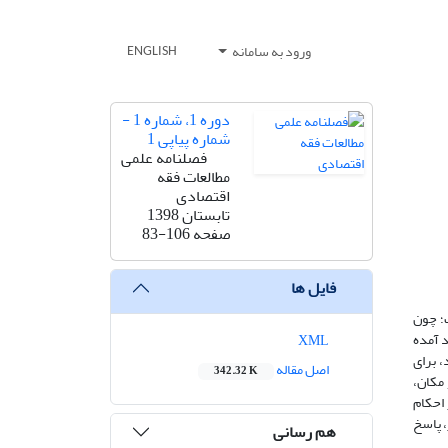
ورود به سامانه
ENGLISH
دوره 1، شماره 1 -
شماره پیاپی 1
فصلنامه علمی
مطالعات فقه
اقتصادی
تابستان 1398
صفحه
83-106
فایل ها
ت؛ چون
د آمده
XML
، برای
اصل مقاله
342.32 K
 مکان،
 احکام
، پاسخ
هم رسانی