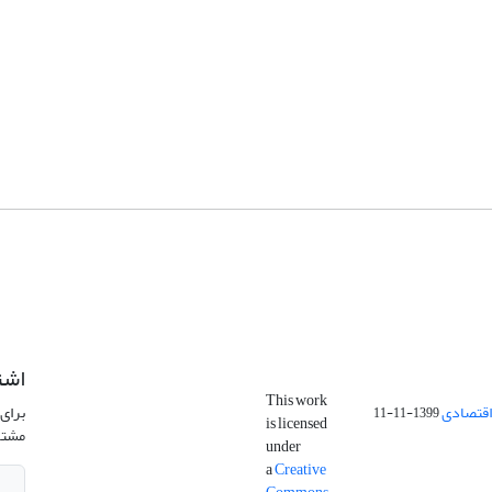
اشت
This work
اقتصادی
برای 
1399-11-11
is licensed
مشتر
under
a
Creative