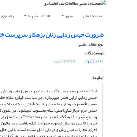
صفحه اصلی
مرور
اطلاعات نشریه
راهنمای 
ضرورت حبس زدایی زنان بزهکار سرپرست خانوا
نوع مقاله : علمی
نویسندگان
مجید وزیری
حامد حسینی
-
چکیده
نوشته حاضر به بررسی تأثیر جنسیت در حبس زدایی و نقش ح
حبس زدایی از این قشر میپردازد. در سیاست کیفری نظام حقوقی
بعضی اقسام حدود از جمله حد زنا، حد قوادی، حد ارتداد و 
حبس جزو مجازاتهای اصلی اسام محسوب نمیشود. در حقوق کیف
و تنها پیشنهاد قانونگذ
خود را تا سن دو سال تمام به همراه داشته باشند و در قانون
اجرای مجازات میان زنان و مردان قائل نشده است. با این حال،
برای زنان بزهکار سرپرست، هیچ تدبیر قانونی در نظر گرفته 