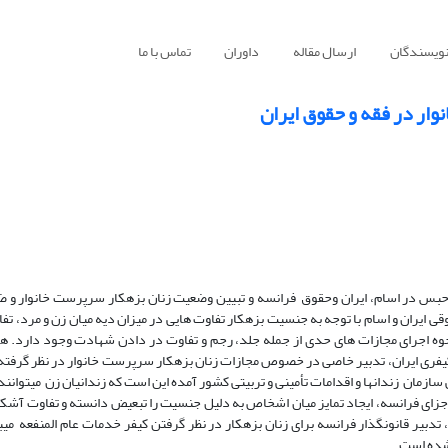
نویسندگان
ارسال مقاله
داوران
تماس با ما
ر در فقه و حقوق ایران
بس در اسام، ایران وحقوق فرانسه و تبیین وضعیت زنان بزهکار سرپرست خانوار و 
 ایران و اسام با توجه به جنسیت بزهکار تفاوت هایی در میزان دیه میان زن و مرد، تف
نحوه اجرای مجازات های حدی از جمله جلد، رجم و تفاوت در دادن شهادت وجود دارد. ه
ری ایران، تدبیر خاصی در خصوص مجازات زنان بزهکار سرپرست خانوار در نظر گرفته
ار که در تبصره ماده 69 آیین نامه اجرایی سازمان زندانها و اقدامات تأمینی و تربیتی کشور آمده این است که زندانیان زن میتوا
 جزای فرانسه، ایجاد تمایز میان اشخاص به دلیل جنسیت را تبعیض دانسته و تفاوت آشک
 تدبیر قانونگذار فرانسه برای زنان بزهکار در نظر گرفتن کیفر خدمات عام المنفعه می
نشده است.