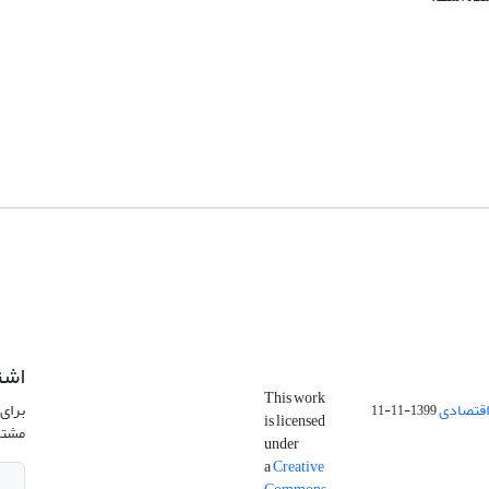
اشت
This work
اقتصادی
برای 
1399-11-11
is licensed
مشتر
under
a
Creative