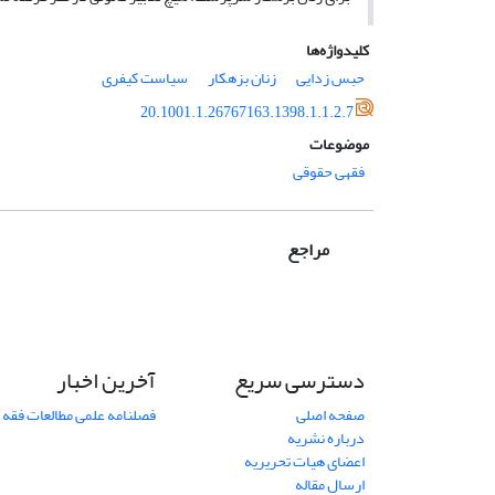
کلیدواژه‌ها
حبس زدایی
زنان بزهکار
سیاست کیفری
20.1001.1.26767163.1398.1.1.2.7
موضوعات
فقهی حقوقی
مراجع
دسترسی سریع
آخرین اخبار
صفحه اصلی
فصلنامه علمی مطالعات فقه 
درباره نشریه
اعضای هیات تحریریه
ارسال مقاله