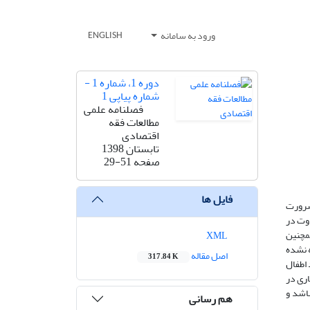
ورود به سامانه
ENGLISH
دوره 1، شماره 1 -
شماره پیاپی 1
فصلنامه علمی
مطالعات فقه
اقتصادی
تابستان 1398
صفحه
29-51
فایل ها
ضرورت
اوت در
مچنین
XML
 نشده
اصل مقاله
317.84 K
نند اطفال
اری در
باشد و
هم رسانی