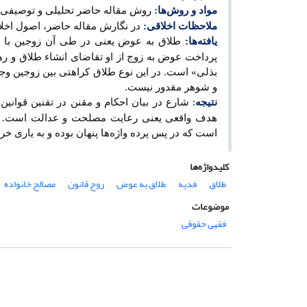
مواد و روش
ها:
روش مقاله حاضر تحلیلی و توصیفی و 
ملاحظات اخلاقی:
در نگارش مقاله حاضر، اصول اخلا
یافته
ها
:
طلاق به عوض یعنی در طی آن زوجین با وجو
پرداخت عوض به زوج از او تقاضای انشاء طلاق و رها
بذلی» است. در این نوع طلاق کراهتی بین زوجین وجو
و شوهر مقدور نیست.
نتیجه
: شارع در بیان احکام و مقنن در تقنین قوانین 
هدف واقعی یعنی رعایت مصلحت و عدالت است. به 
است که در پس پرده واژه‌ها پنهان بوده و به یاری خر
کلیدواژه‌ها
طلاق
فدیه
طلاق به عوض
روح قانون
مصالح خانواده
موضوعات
فقهی حقوقی