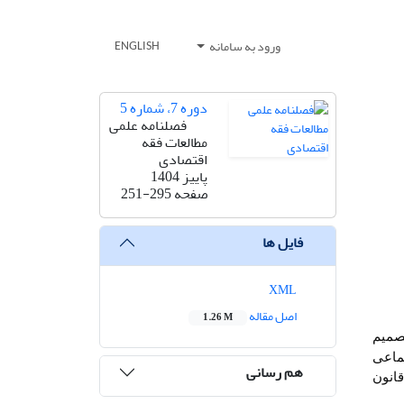
ورود به سامانه
ENGLISH
دوره 7، شماره 5
فصلنامه علمی
مطالعات فقه
اقتصادی
پاییز 1404
صفحه
251-295
فایل ها
XML
اصل مقاله
1.26 M
صمیم
تماعی
هم رسانی
انون