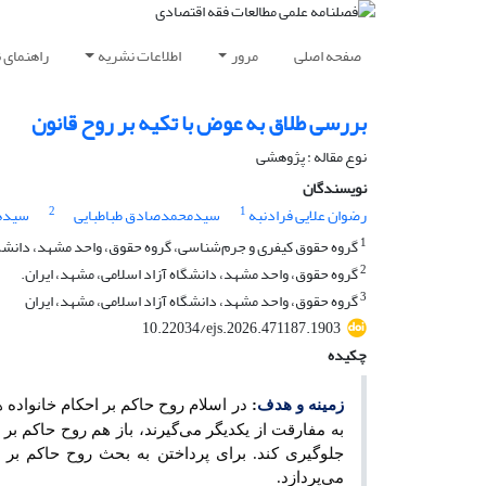
صفحه اصلی
مرور
اطلاعات نشریه
راهنمای 
بررسی طلاق به عوض با تکیه بر روح قانون
نوع مقاله : پژوهشی
نویسندگان
2
1
رضوان علایی فرادنبه
سیدمحمدصادق طباطبایی
سیده
1
گروه حقوق کیفری و جرم‌شناسی، گروه حقوق، واحد مشهد، دانشگاه
2
گروه حقوق، واحد مشهد، دانشگاه آزاد اسلامی، مشهد، ایران.
3
گروه حقوق، واحد مشهد، دانشگاه آزاد اسلامی، مشهد، ایران
10.22034/ejs.2026.471187.1903
چکیده
زمینه و هدف
:
در اسلام روح حاکم بر احکام خانواده ه
به مفارقت از یکدیگر می‌گیرند، باز هم روح حاکم بر
جلوگیری کند. برای پرداختن به بحث روح حاکم بر
می
پردازد.