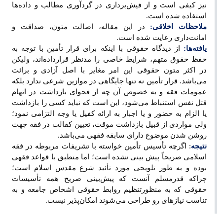
نیز کیفی است و از فیش‌برداری در گردآوری مطالب و داده‌ها
استفاده ‌شده است.
ملاحظات اخلاقی:
در این مقاله، اصالت متون، صداقت و
امانت‌داری رعایت شده است.
یافته‌ها:
از دیدگاه حقوقی با اینکه برای قرار تأمین با توجه به
حفظ حقوق متهم، شرایط خاصی را مدنظر قرارداده‌اند، ولیکن
در اکثر متون حقوقی این امر مغایر با اصل آزادی و برائت
می‌باشد. قرار تأمین نه تنها جایگاهی در موازین شرعی ندارد بلکه
عمومات فقه و به خصوص آن چه از فحوای بازداشت در اتهام
قتل نفس استنباط می‌شود، این است که نباید کسی را بازداشت
یا الزام به حضور و یا اجبار به ارائه کفیل یا وجه التزامی نمود؛
ولی مواردی از قبیل بازداشت موقت، تعیین کفالت در فقه جهت
روشن شدن موضوع دارای سابقه فقهی می‌باشد.
نتیجه
: اگرچه تأسیس تأمین خواسته با تشریفات مربوطه در فقه
اسلامی صریحاً پیش بینی نشده است؛ اما منطبق با قواعد فقهی
بوده و به طور تلویحی مورد تأئید شرع مقدس اسلام است؛
چراکه قدرمسلم آنست که پیش‌بینی صریح همه تأسیسات
حقوقی که به منظورتنظیم روابط حقوقی اشخاص جامعه و به
تناسب نیازهای رو طراحی می‌شوند امکان‌پذیر نیست.