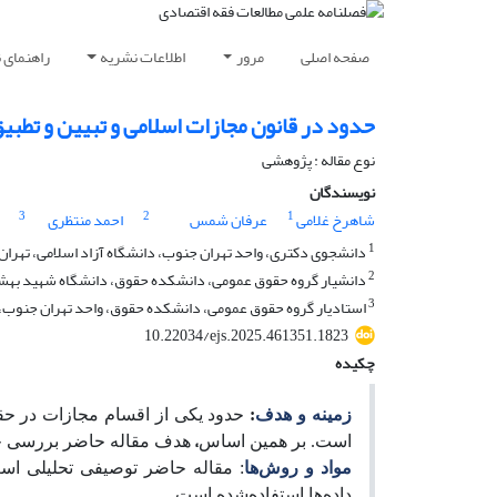
صفحه اصلی
مرور
اطلاعات نشریه
راهنمای 
حدود در قانون مجازات اسلامی و تبیین و تطبیق
نوع مقاله : پژوهشی
نویسندگان
3
2
1
شاهرخ غلامی
عرفان شمس
احمد منتظری
1
دانشجوی دکتری، واحد تهران جنوب، دانشگاه آزاد اسلامی، تهران، 
2
دانشیار گروه حقوق عمومی، دانشکده حقوق، دانشگاه شهید بهشتی
3
استادیار گروه حقوق عمومی، دانشکده حقوق، واحد تهران جنوب، دا
10.22034/ejs.2025.461351.1823
چکیده
زمینه و هدف
:
حدود یکی از اقسام مجازات در حق
،
است. بر همین اساس
هدف مقاله حاضر بررسی حدو
مواد و روش‌ها
: مقاله حاضر توصیفی تحلیلی است
داده‌ها استفاده‌شده است
.