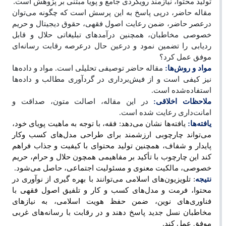
تولید محتوا، نیازمند رویکردی جامع و پویا مبتنی بر پژوهش است
.
مقاله حاضر، درپی پاسخ به این پرسش است که چگونه می‌توان
درعصر حاضر، ضمن رعایت اصول فقهی، حقوق دیجیتال و حریم
خصوصی مخاطبان، همچنین درآمدهای تبلیغاتی حلال و قابل
ردیابی را تضمین نمود و درعین حال درعرصه رقابت رسانه‌ای
موفق عمل کرد؟
مواد و روش‌ها:
مقاله حاضر توصیفی تحلیلی است. مواد و داده‌ها
نیز کیفی است و از فیش‌برداری در گردآوری مطالب و داده‌ها
استفاده‌شده است.
ملاحظات اخلاقی:
در این مقاله، اصالت متون، صداقت و
امانت‌داری رعایت شده است.
یافته‌ها:
یافته‌ها نشان می‌دهد: فقه، با توجه به ماهیت پویای خود،
می‌تواند چارچوبی ارزشمند برای طراحی مدل‌های کسب‌ وکار
پایدار و شفاف، همچنین تولید محتوای با کیفیت و جذاب فراهم
کند این چارچوب با تأکید بر مفاهیمی همچون حلال و حرام، حریم
خصوصی، مالکیت معنوی و مسئولیت اجتماعی، حاصل می‌شود.
نتیجه
: تلویزیون‌های اسلامی می‌توانند با بهره‌ گیری از نوآوری در
محتوا، فرمت و مدل‌های کسب‌ و کار و تلفیق اصول فقهی با
فناوری‌های نوین، ضمن حفظ هویت اسلامی، به نیازهای
مخاطبان نسل جدید پاسخ دهند و در رقابت با رسانه‌های غربی
موفق عمل کند.