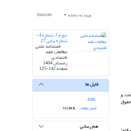
ورود به سامانه
ENGLISH
دوره 7، شماره 4 -
شماره پیاپی 27
فصلنامه علمی
مطالعات فقه
اقتصادی
زمستان 1404
صفحه
125-142
فایل ها
حث و
XML
حقوق
اصل مقاله
715.08 K
هم رسانی
فته؛