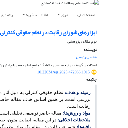
صفحه اصلی
مرور
اطلاعات نشریه
راهنمای 
ابزارهای شورای رقابت در نظام حقوقی کنترلی(
نوع مقاله : پژوهشی
نویسنده
محسن رئیسی
استادیار گروه حقوق خصوصی دانشگاه جامع امام حسین (ع)، تهران، 
10.22034/ejs.2025.472983.1915
چکیده
زمینه و هدف:
نظام حقوقی کنترلی به دلیل آثار 
بررسی است. بر همین اساس هدف مقاله حاضر ب
رقابت است.
مواد و روش‌ها:
مقاله حاضر توصیفی تحلیلی است. م
ملاحظات اخلاقی:
در این مقاله، اصالت متون، ص
یافته‌ها:
شورای رقابت در مقام یک نهاد تنظیم‌گر 