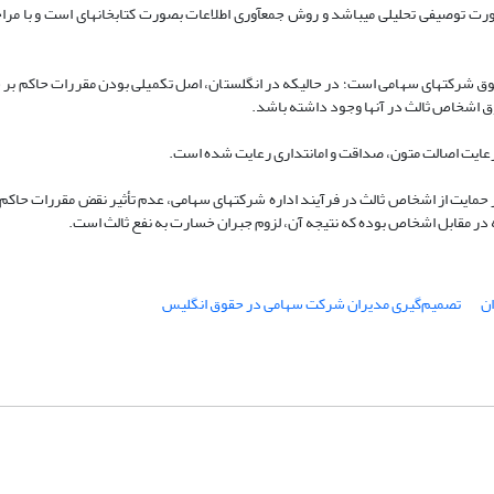
رت توصیفی تحلیلی می‏باشد و روش جمع‏آوری اطلاعات بصورت کتابخانه‏ای است و با مرا
ق شرکت­های سهامی است؛ در حالیکه در انگلستان، اصل تکمیلی بودن مقررات حاکم بر ش
ق اشخاص ثالث در آنها وجود داشته باشد.
یت اصالت متون، صداقت و امانت­داری رعایت شده است.
ر حمایت از اشخاص ثالث در فرآیند اداره شرکت­های سهامی، عدم تأثیر نقض مقررات حاک
 در مقابل اشخاص بوده که نتیجه آن، لزوم جبران خسارت به نفع ثالث است.
ن
تصمیم‌گیری مدیران شرکت سهامی در حقوق انگلیس