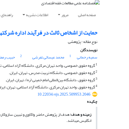
صفحه اصلی
مرور
اطلاعات نشریه
راهنمای 
حمایت از اشخاص ثالث در فرآیند اداره شرکته
نوع مقاله : پژوهشی
نویسندگان
2
1
سمیه رحمانی
محمد عیسائی تفرشی
حبیب رمضا
1
گروه حقوق خصوصی، واحد تهران مرکزی، دانشگاه آزاد اسلامی، تهر
2
گروه حقوق خصوصی، دانشگاه تربیت مدرس، تهران، ایران.
3
گروه حقوق، دانشگاه بین‌المللی امام خمینی (ره)، تهران، ایران.
4
گروه حقوق، واحد تهران مرکزی، دانشگاه آزاد اسلامی، تهران، ایرا
10.22034/ejs.2025.509953.2046
چکیده
زمینه و هدف:
هدف از پژوهش حاضر واکاوی و تبیین سازوکاره
انگلیس می­باشد.