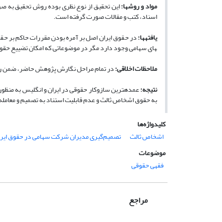
مواد و روش­ها:
این تحقیق از نوع نظری بوده ‌روش تحقیق به صو
اسناد، کتب و مقالات صورت گرفته است.
یافته­ها:
در حقوق ایران اصل بر آمره بودن مقررات حاکم بر حقو
های سهامی وجود دارد مگر در موضوعاتی که امکان تضییع حقو
ملاحظات اخلاقی:
در تمام مراحل نگارش پژوهش حاضر، ضمن رعا
نتیجه­:
عمده­ترین سازوکار حقوقی در ایران و انگلیس به منظو
به حقوق اشخاص ثالث و عدم قابلیت استناد به تصمیم و معامله
کلیدواژه‌ها
اشخاص ثالث
تصمیم‌گیری مدیران شرکت سهامی در حقوق ایرا
موضوعات
فقهی حقوقی
مراجع