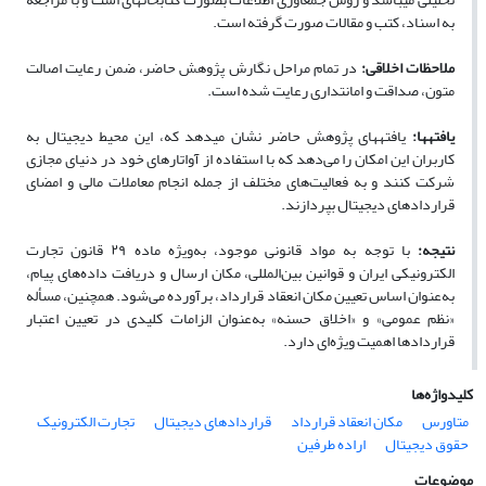
به اسناد، کتب و مقالات صورت گرفته است.
ملاحظات اخلاقی:
در تمام مراحل نگارش پژوهش حاضر، ضمن رعایت اصالت
متون، صداقت و امانت­داری رعایت شده است.
یافته­ها:
یافته­های پژوهش حاضر نشان می­دهد که، این محیط دیجیتال به
کاربران این امکان را می‌دهد که با استفاده از آواتارهای خود در دنیای مجازی
شرکت کنند و به فعالیت‌های مختلف از جمله انجام معاملات مالی و امضای
قراردادهای دیجیتال بپردازند.
نتیجه:
با توجه به مواد قانونی موجود، به‌ویژه ماده ۲۹ قانون تجارت
الکترونیکی ایران و قوانین بین‌المللی، مکان ارسال و دریافت داده‌های پیام،
به‌عنوان اساس تعیین مکان انعقاد قرارداد، برآورده می‌شود. همچنین، مسأله
«نظم عمومی» و «اخلاق حسنه» به‌عنوان الزامات کلیدی در تعیین اعتبار
قراردادها اهمیت ویژه‌ای دارد.
کلیدواژه‌ها
متاورس
مکان انعقاد قرارداد
قراردادهای دیجیتال
تجارت الکترونیک
حقوق دیجیتال
اراده طرفین
موضوعات