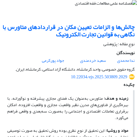
چالش‌ها و الزامات تعیین مکان در قراردادهای متاورس با
نگاهی به قوانین تجارت الکترونیک
نوع مقاله : پژوهشی
نویسندگان
ندا محمدی
سعید خردمندی
جواد پور‏کرمی
گروه حقوق خصوصی، واحد کرمانشاه، دانشگاه آزاد اسلامی، کرمانشاه، ایران.
10.22034/ejs.2025.503809.2029
چکیده
زمینه و هدف:
متاورس به‌عنوان یک فضای مجازی پیشرفته و نوآورانه، با
بهره‌گیری از فناوری‌های مدرن نظیر واقعیت مجازی و واقعیت افزوده، امکان
برقراری تعاملات اقتصادی و اجتماعی را به‌صورت سه‌بعدی و واقعی فراهم
می‌آورد.
مواد و روش­ها:
این تحقیق از نوع نظری بوده ‌روش تحقیق به صورت توصیفی
تحلیلی می‏باشد و روش جمع‏آوری اطلاعات بصورت کتابخانه‏ای است و با مراجعه