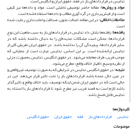
تدلیس در قراردادهای باز در فقه، حقوق ایران و انگلیس است.
مواد و روش‌ها
: مقاله حاضر توصیفی تحلیلی است. مواد و داده‌ها نیز کیفی
است و از فیش‌برداری در گردآوری مطالب و داده‌ها استفاده‌شده است.
ملاحظات اخلاقی
:
در این مقاله، اصالت متون، صداقت و امانت‌داری رعایت شده
است.
یافته‌ها
:
یافته‌ها نشان داد تدلیس در قراردادهای باز به سبب ماهیت این نوع
قراردادها، ممکن است مشکلات عدیده‌ای را به دنبال داشته باشد که در
سایر قراردادها، پیچیدگی آن را نداشته باشد. در حقوق ایران تعریفی کلی از
تدلیس ارائه‌شده است. بر این اساس، تدلیس عبارت است از عملیاتی که
موجب فریب طرف معامله می‌شود. در حقوق انگلیس، تدلیس به‌صورت جزئی
از نظریه وسیع «اظهار خلاف واقع» مطرح می‌شود.
نتیجه
:
در حقوق انگلیس تدلیس در شرایطی که به صورت توصیف غیرواقعی و
در عین حال عمده باشد قراردادهای باز را تحت تاثیر قرار می‌دهد. این در
حالی است که در حقوق ایران ضمن اینکه توصیف، باید خلاف واقع و تاثیرگذار
باشد لازم است به قصد فریب نیز مطرح شود تا قراردادهای باز با استناد به
تدلیس قابل فسخ باشد.
کلیدواژه‌ها
تدلیس
قراردادهای باز
فقه
حقوق ایران
حقوق انگلیس
موضوعات