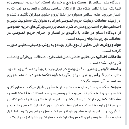
دیدگاه فقه اسلامی از اهمیت ویژه‌ای برخوردار است، زیرا حریم خصوصی نه
تنها یک اصل اخلاقی بلکه یکی از ارکان اساسی عدالت و انصاف در تجارت به
شمار می‌رود. فقه اسلامی همواره بر حفظ آبرو و حقوق دیگران تأکید داشته و
در زمینه معاملات، رعایت حریم خصوصی افراد به عنوان یک مسئولیت دینی و
اجتماعی مطرح است. پژوهش حاضر با هدف بررسی ویژگی‌های حریم خصوصی
از دیدگاه اسلام در فقه، با تأکیدی بر اعتبار و احترام حریم خصوصی در
معاملات تجاری به انجام رسیده است.
مواد و روش
ها:
این تحقیق از نوع نظری بوده و به روش توصیفی – تحلیلی صورت
گرفته است.
ملاحظات اخلاقی:
در تحقیق حاضر، اصل امانتداری، صداقت، بی‌طرفی و اصالت
اثر رعایت شده است.
یافته
ها:
قوانین و مقررات قابل وضع در ایران باید با رویکرد اسلامی و با حدود
نظارت غیر قهرآمیز و غیر سرکوب‌گرایانه قوه حاکمه همراه با ضمانت اجرای
متناسب با آن تصویب گردد.
نتیجه:
حکم حریم در نظریه جدید و نظریه مشهور فرق مى‌کند. به‌طور کلی،
تفاسیر مربوط به حکم تکلیفی و حکم وضعی حریم با استناد به قاعده لاضرر،
مشکلات کمتری دارند، در حالی که بر اساس نظریه مشهور، تنها حکم تکلیفی
حریم قابل توجیه است. به این معنا که در صورت تجاوز شخصی به حریم
دیگری، بر اساس نظریه مشهور، او تنها مرتکب عمل حرامی می‌شود؛ اما طبق
نظریه دیگر، علاوه بر این، شخص متجاوز باید خسارات وارده را نیز جبران کند.