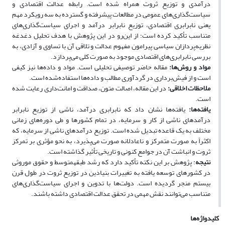
درآمدی و توزیع ثروت همراه شده است. رابطه‌ عدالت اقتصادی و
سیاست‌گذاری‌های عمومی در مطالعات پیشرفته و گسترده به سه رویکرد مهم
یعنی نابرابری اقتصادی، توزیع نابرابر درآمد و اجرای سیاست‌گذاری‌های
متناسب تأکید کرده است؛ از این‌رو در این پژوهش با هدف تحلیل دغدغه‌
نظریه‌پردازان سیاسی پیرامون مفهوم عدالت و تلاقی آن با تساوی و آزادی، به
بررسی نابرابری‌های اقتصادی موجود به صورت کلی می‌پردازد.
مواد و روش‌ها:
مقاله حاضر توصیفی تحلیلی است. مواد و داده‌ها نیز کیفی
است و از فیش‌برداری در گردآوری مطالب و داده‌ها استفاده‌شده است.
ملاحظات اخلاقی:
در این مقاله، اصالت متون، صداقت و امانت‌داری رعایت شده
است.
یافته‌ها:
یافته‌ها نشان داد که نابرابری درآمد، ناشی از توزیع نابرابر
درآمدهای ناشی از کار و سرمایه، در تمام کشورها و طی دوره‌های زمانی
مختلف به یک قاعده تبدیل شده است. توزیع درآمدهای ناشی از سرمایه، که
اکثراً به صورت متمرکز و ناعادلانه صورت می‌پذیرد، به نحو مؤثری بر تمرکز
ثروت و انباشت آن در جوامع کنونی و تاریخی تأثیر گذاشته است.
نتیجه
: پژوهش بر این نکته تأکید دارد که رشد طبقهمتوسط و حقوق موروثی
در کشورهای توسعه یافته به تغییرات بنیادین در توزیع ثروت در طول قرن
بیستم منجر گردیده است. دولت‌ها با تدوین و اجرای سیاست‌گذاری‌های
متناسب می‌توانند نقش مهمی در تحقق عدالت اقتصادی داشته باشند.
کلیدواژه‌ها