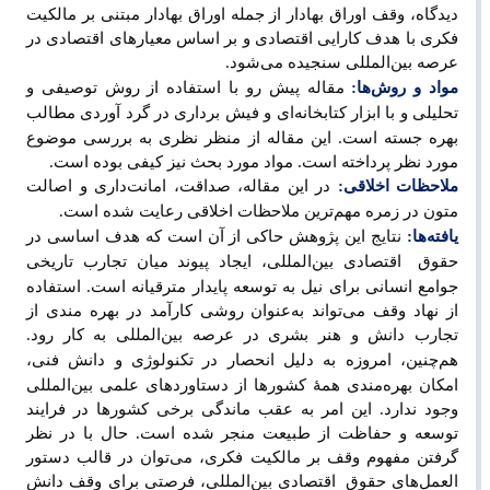
دیدگاه، وقف اوراق بهادار از جمله اوراق بهادار مبتنی بر مالکیت
فکری با هدف کارایی اقتصادی و بر اساس معیارهای اقتصادی در
عرصه بین
المللی سنجیده می
شود.
مواد و روش
ها:
مقاله پیش
رو با استفاده از روش توصیفی و
تحلیلی و با ابزار کتابخانه
ای و فیش ‌برداری در گرد آوردی مطالب
بهره جسته است. این مقاله از منظر نظری به بررسی موضوع
مورد نظر پرداخته است. مواد مورد بحث نیز کیفی بوده است.
ملاحظات اخلاقی:
در این مقاله، صداقت، امانت
داری و اصالت
متون در زمره مهم
ترین ملاحظات اخلاقی رعایت شده است.
یافته
ها:
نتایج این پژوهش حاکی از آن است که هدف اساسی در
حقوق
اقتصادی بین
المللی، ایجاد پیوند میان تجارب تاریخی
جوامع انسانی برای نیل به توسعه پایدار مترقیانه است. استفاده
از نهاد وقف می‌تواند به‌عنوان روشی کارآمد در بهره ‌مندی از
تجارب دانش و هنر بشری در عرصه بین
المللی به کار رود.
هم
چنین، امروزه به ‌دلیل انحصار در تکنولوژی و دانش فنی،
امکان بهره‌مندی همۀ کشورها از دستاوردهای علمی بین‌المللی
وجود ندارد. این امر به عقب‌ ماندگی برخی کشورها در فرایند
توسعه و حفاظت از طبیعت منجر شده است. حال با در نظر
گرفتن مفهوم وقف بر مالکیت فکری، می‌توان در قالب دستور
العمل‌های حقوق
اقتصادی بین
المللی، فرصتی برای وقف دانش