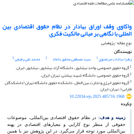
واکاوی وقف اوراق بهادار در نظام حقوق اقتصادی بین
المللی با نگاهی بر مبانی مالکیت فکری
نوع مقاله : پژوهشی
نویسندگان
3
2
1
زهرا سادات مرتضوی
سید مصطفی محقق داماد
محمد تقی رفیعی
1
گروه حقوق خصوصی، واحد نیشابور، دانشگاه آزاد نیشابور، نیشابور، ایران.
2
گروه حقوق خصوصی، دانشگاه شهید بهشتی، تهران، ایران.
3
گروه حقوق انرژی و تجارت بین الملل، دانشکده حقوق دانشگاه تهران (دانشکدگان
فارابی)، تهران، ایران.
10.22034/ejs.2025.485716.1968
چکیده
زمینه و هدف:
در نظام حقوق اقتصادی بین
المللی، موضوعات
حقوقی از منظر نوع کارایی و معیارهای اقتصادی در پهنه
بین
المللی مورد توجه قرار می
گیرد. در این پژوهش نیز با همین