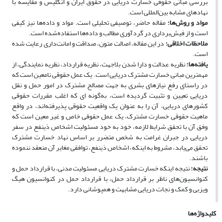
بررسی مبانی حقوقی خسارت دریایی در حقوق ایران و انگلیس و مقایسه با
نهادهای مشابه بین‌المللی است.
مواد و روش‌ها:
مقاله حاضر، توصیفی تحلیلی است. مواد و داده‌ها نیز کیفی
است و از فیش‌برداری در گردآوری مطالب و داده‌ها استفاده‌شده است.
ملاحظات اخلاقی:
در این مقاله، اصالت متون، صداقت و امانت‌داری رعایت شده
است.
یافته‌ها:
نظریه عدالت و دارا شدن بلاجهت، نظریه قرارداد، نظریه نمایندگی، از
مهمترین مبانی خسارت مشترک دریایی است. یک عمل حقوقی نامعین است که
در راستای رفع نیازهای بشری به جهت مصالح مشترک در امور حمل و نقل
دریایی تعیین و تثبیت گردیده است، به‌گونه ای که اغلب مقررات حقوقی
کشورهای دریایی، آن را به عنوان یک واقعیت حقوقی پذیرفته‌اند، در واقع
ماهیت حقوقی خسارت مشترک، یک عمل حقوقی خاص و غیر معین است که
وفق آن با تحقق شرایط لازمه، خود به خود مسئولیت اشخاص ذینفع در سفر
دریایی در جبران غرامت به شخص متضرر بر اساس نهاد خسارت مشترک
تحقق می‌یابد، مشروط به اینکه، اشخاص ذینفع، توافقی مغایر آن منعقد ننموده
باشند.
نتیجه:
نتیجه اینکه خسارت مشترک دریایی مسئولیت مدنی، با قرارداد حمل و
کنوانسیون‌های ناظر بر قرارداد حمل، با قرارداد حمل در کنوانسیون هیگ
ویزبی و کمک و نجات دریایی مشابهت و همپوشانی دارد.
کلیدواژه‌ها