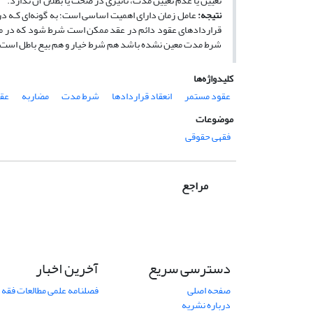
تعیین یا عدم تعیین مدت، تأثیری در صحت یا بطلان آن ندارد.
نتیجه:
عامل زمان دارای اهمیت‌ اساسی‌ است؛ به گونه‌ای کـه د
قراردادهای عقود دائم در عقد ممکن است شرط شود که در مدت 
شرط مدت معین نشده باشد هم شرط خیار و هم بیع باطل است. ن
کلیدواژه‌ها
عقود مستمر
انعقاد قراردادها
شرط مدت
مضاربه
عقد
موضوعات
فقهی حقوقی
مراجع
دسترسی سریع
آخرین اخبار
صفحه اصلی
فصلنامه علمی مطالعات فقه 
درباره نشریه