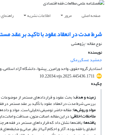
صفحه اصلی
مرور
اطلاعات نشریه
راهنمای 
شرط مدت در انعقاد عقود با تاکید بر عقد مستم
نوع مقاله : پژوهشی
نویسنده
جمشید عسگررمکی
استادیار گروه حقوق، واحد ورامین_ پیشوا، دانشگاه آزاد اسلامی، ور
10.22034/ejs.2025.445436.1711
چکیده
زمینه و هدف:
بحث عقود و قراردادهای مستمر از موضوعات مه
بررسی شرط مدت در انعقاد عقود با تأکید بر عقد مستمر در فق
مواد و روش‌ها
: مقاله حاضر توصیفی تحلیلی است. مواد و داده‌ه
ملاحظات اخلاقی:
در این مقاله، اصالت متون، صداقت و امانت‌د
یافته‌ها:
یافته‌ها نشان داد که قرارداهای مستمر در فقه هرچند
انطباق با فقه بوده، آثار و احکام آنها از نظر مبانی و ضابطه‌