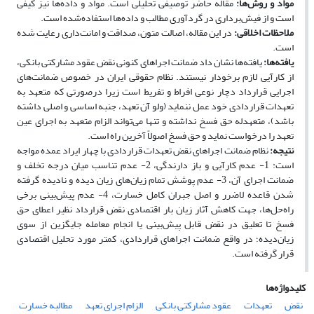
مواد و روش‌ها:
مقاله حاضر توصیفی تحلیلی است. مواد و داده‌ها نیز کیفی
است و از فیش‌برداری در گردآوری مطالب و داده‌ها استفاده‌شده است.
ملاحظات اخلاقی:
در این مقاله، اصالت متون، صداقت و امانت‌داری رعایت شده
است.
یافته‌ها:
یافته‌ها نشان داد ضمانت اجراهای کنونی نقض عقود مشارکتی بانکی،
از کارآیی لازم برخودار نیستند. نظام حقوقی ایران در خصوص ضمانت‌های
اجرایی قرارداد دچار نوعی افراط و تفریط است زیرا درصورتی که متعهد به
تعهدات قراردادی خود عمل ننماید (ولو آن تعهد، جنبه اساسی و اصلی داشته
باشد)، متعهدله حق فسخ نداشته و تنها می‌تواند الزام متعهد به اجرای عین
تعهد را درخواست نماید و حق فسخ اصولاً آخرین راه است.
نتیجه:
نظام ضمانت اجراهای نقض تعهدات قراردادی با چهار ایراد عمده مواجه
است: 1- عدم کارآیی و باز دارندگی، 2- عدم تناسب میان درجه تخلف و
ضمانت اجرای آن، 3- عدم پوشش تمام زیان‌های زیان دیده و نادیده گرفته
شدن قاعده لاضرر و اصل جبران کامل خسارت، 4- عدم پیش‌بینی برخی
راه‌حل‌ها، جهت کاهش آثار زیان بار اقتصادی نقض قرارداد نظیر اعطای حق
فسخ تا تعلیق در نقض قابل پیش‌بینی یا انجام معامله جایگزین از سوی
زیان‌دیده؛ در واقع ضمانت اجراهای قراردادی، کمتر مورد تحلیل اقتصادی
قرار گرفته است.
کلیدواژه‌ها
نقض
تعهدات
عقود مشارکتی بانکی
الزام اجرای تعهد
مطالبه خسارت