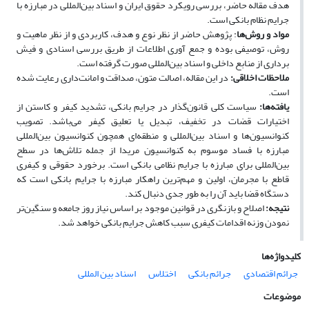
هدف مقاله حاضر، بررسی رویکرد حقوق ایران و اسناد بین‌المللی در مبارزه با
جرایم نظام بانکی است.
مواد و روش‌ها
: پژوهش حاضر از نظر نوع و هدف، کاربردی و از نظر ماهیت و
روش، توصیفی بوده و جمع آوری اطلاعات از طریق بررسی اسنادی و فیش
برداری از منابع داخلی و اسناد بین‌المللی صورت گرفته است.
ملاحظات اخلاقی:
در این مقاله، اصالت متون، صداقت و امانت‌داری رعایت شده
است.
یافته‌ها:
سیاست کلی قانون‌گذار در جرایم بانکی، تشدید کیفر و کاستن از
اختیارات قضات در تخفیف، تبدیل یا تعلیق کیفر می‌باشد. تصویب
کنوانسیون‌ها و اسناد بین‌المللی و منطقه‌ای همچون کنوانسیون بین‌المللی
مبارزه با فساد موسوم به کنوانسیون مریدا از جمله تلاش‌ها در سطح
بین‌المللی برای مبارزه با جرایم نظامی بانکی است. برخورد حقوقی و کیفری
قاطع با مجرمان، اولین و مهم‌ترین راهکار مبارزه با جرایم بانکی است که
دستگاه قضا باید آن را به طور جدی دنبال کند.
نتیجه:
اصلاح و بازنگری در قوانین موجود بر اساس نیاز روز جامعه و سنگین‌تر
نمودن وزنه اقدامات کیفری سبب کاهش جرایم بانکی خواهد شد.
کلیدواژه‌ها
جرائم اقتصادی
جرائم بانکی
اختلاس
اسناد بین المللی
موضوعات