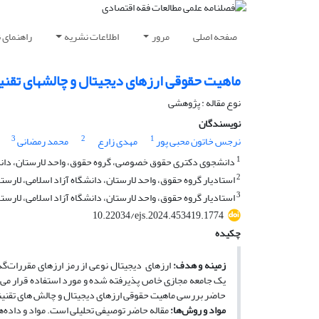
صفحه اصلی
مرور
اطلاعات نشریه
راهنمای 
ماهیت حقوقی ارزهای دیجیتال و چالشهای تقنین
نوع مقاله : پژوهشی
نویسندگان
3
2
1
نرجس خاتون محبی پور
مهدی زارع
محمد رمضانی
1
دانشجوی دکتری حقوق خصوصی، گروه حقوق، واحد لارستان، دانشگا
2
استادیار گروه حقوق، واحد لارستان، دانشگاه آزاد اسلامی، لارستا
3
استادیار گروه حقوق، واحد لارستان، دانشگاه آزاد اسلامی، لارستان
10.22034/ejs.2024.453419.1774
چکیده
زمینه و هدف:
ارزهای دیجیتال نوعی از رمز ارزهای مقررات‌
یک جامعه مجازی خاص پذیرفته ‌شده و مورد استفاده قرار می
حاضر بررسی ماهیت حقوقی ارزهای دیجیتال و چالش های تقنینی
مواد و روش‌ها:
مقاله حاضر توصیفی تحلیلی است. مواد و داده‌ه