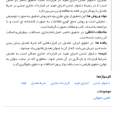
است تا در زمینۀ دشوار شدن اجرای تعهد در قرارداد تجاری مبتنی­ بر شرط
تعدیل با رویکردی بر فقه به مطالعه و بررسی بپردازد.
مواد و روش ­ها
:
این تحقیق از نوع نظری بوده و روش تحقیق به صورت توصیفی
– تحلیلی است و روش جمع ­آوری اطلاعات به صورت کتاب­خانه ­ای است و با
مراجعه به اسناد، کتب و مقالات صورت گرفته است.
ملاحظات اخلاقی
:
در تحقیق حاضر، اصل امانت­داری، صداقت، بی­طرفی و اصالت
اثر رعایت شده است.
یافته ها
:
در حقوق ایران، تعدیل در قراردهایی که شرط تعدیل بیش ­بینی
نشده نیز جریان می ­یابد، که از آن با عنوان تعدیل قانونی یاد می­شود.
نتیجه
:
دشوار شدن اجرای تعهد در قرارداد تجاری ممکن است به تعدیل
شرایط قرارداد و بازنگری در آن منجر شود، به‌طوری ‌که در نهایت بتوان به
توازن حقوق طرفین دست یافت و از بروز اختلافات و دعاوی جلوگیری کرد
.
کلیدواژه‌ها
دشوار شدن
اجرای تعهد
قرارداد تجاری
شرط تعدیل
فقه
موضوعات
فقهی حقوقی