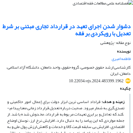
دشوار شدن اجرای تعهد در قرارداد تجاری مبتنی بر شرط
تعدیل با رویکردی بر فقه
نوع مقاله : پژوهشی
نویسنده
فاطمه امیری
کارشناسی ارشد حقوق خصوصی، گروه حقوق، واحد دامغان، دانشگاه آزاد اسلامی،
دامغان، ایران
10.22034/ejs.2024.483399.1962
چکیده
زمینه و هدف
:
قراداد اساسی­ ترین ابزار دولت برای إعمال امور حاکمیتی و
تصدی‌گری به شمار می­رود. صحبت درباره تعدیل قرارداد زمانی معنا پیدا می­
کند که تعادل و برابری تعهدات مربوط به قرارداد، مخدوش شده باشد. از
جمله مواردی که این پیامد را به ­دنبال دارد، افزایش نرخ ارز، نوسان اوضاع
اقتصادی، افزایش بی‌ سابقه قیمت کالا و خدمات و کاهش ارزش پول ملی و به
عبارتی، دشوار شدن اجرای تعهد در قرارداد است. تحقیق حاضر در تلاش