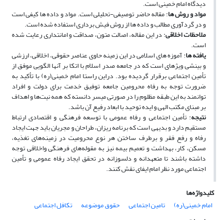
دیدگاه امام خمینی است.
مواد و روش ­ها
: مقاله حاضر توصیفی-تحلیلی است. مواد و داده­ ها کیفی است
و در گردآوری مطالب و داده ­ها از روش فیش برداری استفاده شده است.
ملاحظات اخلاقی
: در این مقاله، اصالت متون، صداقت و امانت­داری رعایت شده
است.
یافته­ ها
: آموزه ­های اسلامی در این زمینه حاوی عناصر حقوقی، اخلاقی، ارزشی
و بینشی ویژه­ای است که در جامعه صدر اسلام با اتکا بر آن­ها الگویی موفق از
تأمین اجتماعی برقرار گردیده بود. دراین راستا امام خمینی(ره) با تأکید به
ضرورت توجه به رفاه محرومین جامعه توفیق خدمت برای دولت و افراد
توانمند به این طبقه مظلوم را در صورتی میسر دانسته که همه نیت‌ها و اهداف
بر مبنای مکتب الهی و ایده توحید با ابعاد رفیع آن باشد.
نتیجه
: تأمین اجتماعی و رفاه عمومی با توسعه فرهنگی و اقتصادی ارتباط
مستقیم دارد و بدیهی است که برنامه ­ریزان، طراحان و مجریان باید جهت ایجاد
رفاه و رفع فقر و برطرف ساختن هر نوع محرومیت در زمینه‌های تغذیه،
مسکن، کار، بهداشت و تعمیم بیمه نیز به مقوله‌های فرهنگی واخلاقی توجه
داشته باشند تا متعهدانه و دلسوزانه در تحقق ایجاد رفاه عمومی و تأمین
اجتماعی مورد نظر امام ایفای نقش کنند.
کلیدواژه‌ها
امام خمینی(ره)
تامین اجتماعی
حقوق موضوعه
تکافل اجتماعی