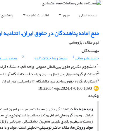
صفحه اصلی
مرور
اطلاعات نشریه
راهنمای 
منع اعاده پناهندگان در حقوق ایران، اتحادیه ارو
نوع مقاله : پژوهشی
نویسندگان
2
1
حمید علیرضائی
محمد رضا حکاک زاده
محمد علی کف
1
دانشجوی دکتری حقوق بین الملل عمومی، واحد قم، دانشگاه آزاد ا
2
استادیار گروه حقوق بین الملل عمومی، واحد قم، دانشگاه آزاد اسل
3
استادیار،گروه حقوق، واحد قم، دانشگاه آزاد اسلامی، قم، ایران
10.22034/ejs.2024.470160.1890
چکیده
زمینه و هدف
:
پناهندگی یکی از معضلات مهم عصر امروز است
نیابتی، وجود گروه‌های افراطی و تجزیه‌طلب با ایدئولوژی‌های م
زیست محیطی و بلایای طبیعی همچون خشکسالی، سونامی و زلزله ب
مواد و روش‌ها
: مقاله حاضر توصیفی- تحلیلی است. مواد و داده‌