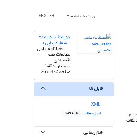
ورود به سامانه
ENGLISH
دوره 6، شماره 5*
- شماره پیاپی 5
فصلنامه علمی
مطالعات فقه
اقتصادی
تابستان 1403
صفحه
365-382
فایل ها
XML
اصل مقاله
قیم و
549.49 K
لاحظات
هم رسانی