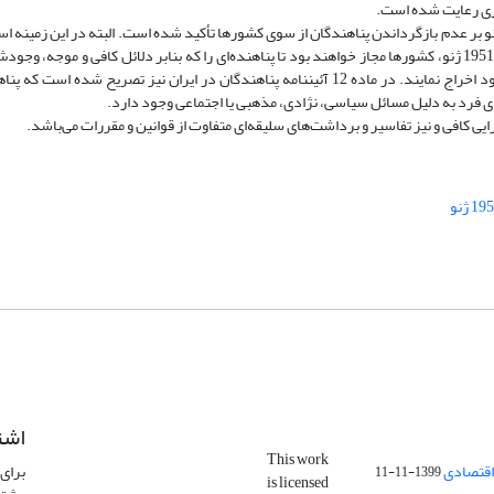
اری رعایت شده است.
ته‌ها نشان داد در مواد 32 و 33 کنوانسیون 1951 ژنو بر عدم بازگرداندن پناهندگان از سوی کشورها تأکید شده است. البته در این زمینه
نیز وجود دارد، بدین منوال که به استناد ماده 33 کنوانسیون 1951 ژنو، کشورها مجاز خواهند بود تا پناهنده‌ای را که بنابر دلائل کافی و موجه،
امنیت کشور پذیرنده خطرناک تشخیص داده شود از کشور خود اخراج نمایند. در ماده 12 آئین­نامه پناهندگان در ایران نیز تصریح شده است
ادی فرد به ­دلیل مسائل سیاسی، نژادی، مذهبی یا اجتماعی وجود دارد.
ی کافی و نیز تفاسیر و برداشت‌های سلیقه‌ای متفاوت از قوانین و مقررات می‌باشد.
اشت
This work
اقتصادی
برای 
1399-11-11
is licensed