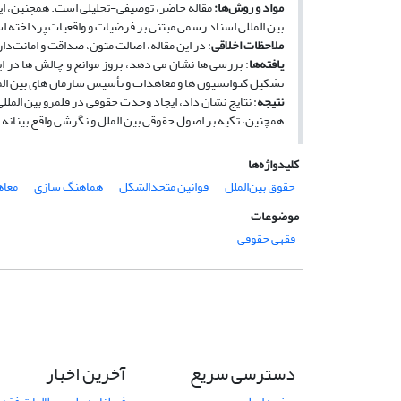
مواد و روش‌ها
:
مقاله حاضر، توصیفی-تحلیلی است. هم­چنین، ای
بین ­المللی اسناد رسمی مبتنی ­بر فرضیات و واقعیات پرداخته 
ملاحظات اخلاقی
: در این مقاله، اصالت متون، صداقت و امانت‌
یافته‌ها
: بررسی­ ها نشان می ‏دهد، بروز موانع و چالش ها در 
تشکیل کنوانسیون­ ها و معاهدات و تأسیس سازمان­ های بین ­الم
نتیجه
: نتایج نشان داد، ایجاد وحدت حقوقی در قلمرو بین­ الملل
هم­چنین، تکیه بر اصول حقوقی بین­ الملل و نگرشی واقع­ بینان
کلیدواژه‌ها
حقوق بین‌الملل
قوانین متحد‌الشکل
هماهنگ سازی
معا
موضوعات
فقهی حقوقی
دسترسی سریع
آخرین اخبار