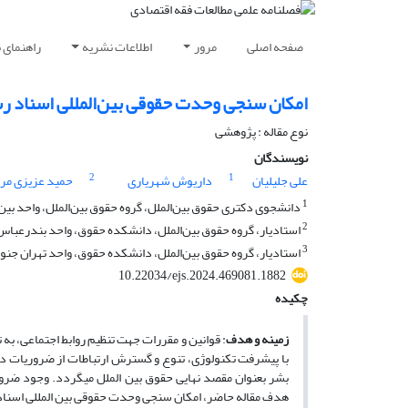
صفحه اصلی
مرور
اطلاعات نشریه
راهنمای 
امکان سنجی وحدت حقوقی بین‌المللی اسناد رس
نوع مقاله : پژوهشی
نویسندگان
2
1
علی جلیلیان
داریوش شهریاری
حمید عزیزی مرا
1
دانشجوی دکتری حقوق بین‌الملل، گروه حقوق بین‌الملل، واحد بین‌
2
استادیار، گروه حقوق بین‌الملل، دانشکده حقوق، واحد بندرعباس،
3
استادیار، گروه حقوق بین‌الملل، دانشکده حقوق، واحد تهران جنوب،
10.22034/ejs.2024.469081.1882
چکیده
زمینه و هدف
: قوانین و مقررات جهت تنظیم روابط اجتماعی، به
با پیشرفت تکنولوژی، تنوع و گسترش ارتباطات از ضروریات دنیا
بشر بعنوان مقصد نهایی حقوق بین­ الملل می­گردد. وجود ضرور
هدف مقاله حاضر، امکان ­سنجی وحدت حقوقی بین ­المللی اسناد