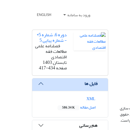
ورود به سامانه
ENGLISH
دوره 6، شماره 5*
- شماره پیاپی 5
فصلنامه علمی
مطالعات فقه
اقتصادی
تابستان 1403
صفحه
417-434
فایل ها
XML
اصل مقاله
­ سازی
586.34 K
ی حقوق
م است.
هم رسانی