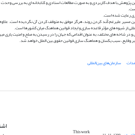
ن پژوهش با هدف کاربردی و به ­صورت مطالعات اسنادی و کتاب­خانه ­ای به بررسی وحدت
است.
داری رعایت شده است.
این مسیر علیرغم کُند کردن روند، هرگز موفق به متوقف کردن آن نگردیده است. علاوه ­
للی از شیوه­ های مؤثر قاعده ­سازی و ایجاد قوانین هماهنگ میان کشورها است.
ی و در شاخه ­های مختلف، به­ عنوان اقدامی که جهان را در رسیدن به صلح و امنیت یاری می­
ه بر وقایع، سبب یکسان و هماهنگ­ سازی قوانین حقوق بین ­الملل خواهد شد.
هدات
سازمان‌های بین‌المللی
اشت
This work