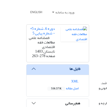
ورود به سامانه
ENGLISH
دوره 6، شماره 5*
- شماره پیاپی 5
فصلنامه علمی
مطالعات فقه
اقتصادی
تابستان 1403
صفحه
263-278
فایل ها
XML
اشد
.
نونی و
اصل مقاله
516.57 K
هم رسانی
ارچه و