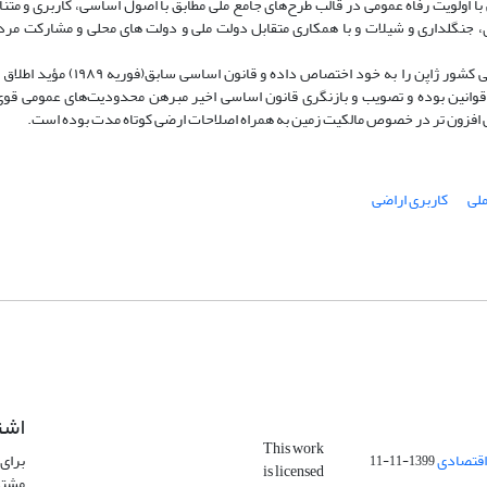
ا اولویت رفاه عمومی در قالب طرح‌های جامع ملی مطابق با اصول اساسی، کاربری و متن
جنگل­داری و شیلات و با همکاری متقابل دولت ملی و دولت­ های محلی و مشارکت مرد
حقوق مالکیت همواره جایگاه محوری در اقتصاد سیاسی کشور ژاپن را به خود اختصاص داده و قا
ین بوده و تصویب و بازنگری قانون اساسی اخیر مبرهن محدودیت‌های عمومی قوی ­
افزون ­تر در خصوص مالکیت زمین به همراه اصلاحات ارضی کوتاه­ مدت بوده است.
لی
کاربری اراضی
اشت
This work
اقتصادی
برای 
1399-11-11
is licensed
مشتر