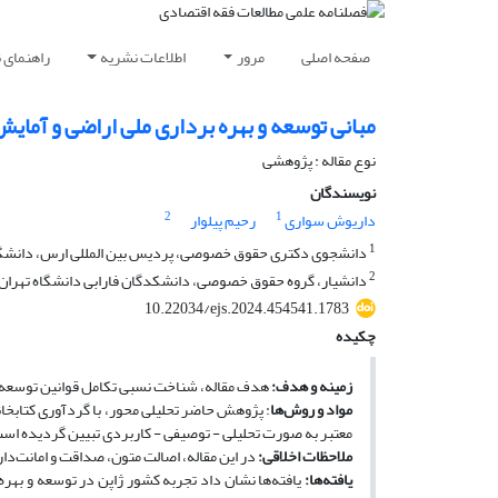
صفحه اصلی
مرور
اطلاعات نشریه
راهنمای 
مبانی توسعه و بهره برداری ملی اراضی و آمای
نوع مقاله : پژوهشی
نویسندگان
2
1
داریوش سواری
رحیم پیلوار
1
دانشجوی دکتری حقوق خصوصی، پردیس بین المللی ارس، دانشگاه ت
2
دانشیار، گروه حقوق خصوصی، دانشکدگان فارابی دانشگاه تهران، 
10.22034/ejs.2024.454541.1783
چکیده
زمینه و هدف
:
هدف مقاله، شناخت نسبی تکامل قوانین توسعه و ب
مواد و روش‌ها
: پژوهش حاضر تحلیلی محور، با گردآوری کتاب­خان
معتبر به­ صورت تحلیلی - توصیفی - کاربردی تبیین گردیده اس
ملاحظات اخلاقی
:
در این مقاله، اصالت متون، صداقت و امانت‌د
یافته‌ها
:
یافته‌ها نشان داد تجربه کشور ژاپن در توسعه و بهره