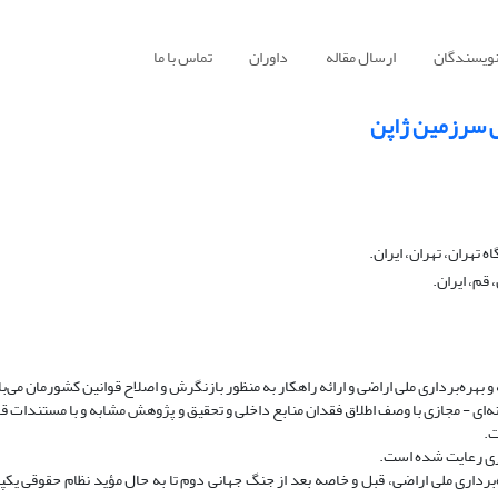
نویسندگان
ارسال مقاله
داوران
تماس با ما
ش سرزمین ژاپن
هران، تهران، ایران.
قم، ایران.
هره‌برداری ملی اراضی و ارائه راهکار به منظور بازنگرش و اصلاح قوانین کشورمان می‌ب
ه‌ای - مجازی با وصف اطلاق فقدان منابع داخلی و تحقیق و پژوهش مشابه و با مستندات قا
ت.
اری رعایت شده است.
‌برداری ملی اراضی، قبل و خاصه بعد از جنگ جهانی دوم تا به حال مؤید نظام حقوقی یک­پ