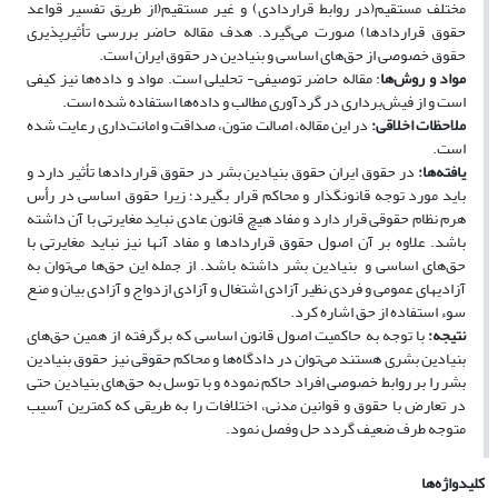
مختلف مستقیم(در روابط قراردادی) و غیر مستقیم(از طریق تفسیر قواعد
حقوق قراردادها) صورت می‌گیرد. هدف مقاله حاضر بررسی تأثیرپذیری
حقوق خصوصی از حق‌های اساسی و بنیادین در حقوق ایران است.
مواد و روش‌ها
: مقاله حاضر توصیفی- تحلیلی است. مواد و داده‌ها نیز کیفی
است و از فیش‌برداری در گردآوری مطالب و داده‌ها استفاده‌ شده است.
ملاحظات اخلاقی
:
در این مقاله، اصالت متون، صداقت و امانت‌داری رعایت شده
است.
یافته‌ها
:
در حقوق ایران حقوق بنیادین بشر در حقوق قراردادها تأثیر دارد و
باید مورد توجه قانون­گذار و محاکم قرار بگیرد؛ زیرا حقوق اساسی در رأس
هرم نظام حقوقی قرار دارد و مفاد هیچ قانون عادی نباید مغایرتی با آن داشته
باشد. علاوه ­بر آن اصول حقوق قراردادها و مفاد آن­ها نیز نباید مغایرتی با
حق‌های اساسی و بنیادین بشر داشته باشد. از جمله این حق‌ها می‌توان به
آزادی­های عمومی و فردی نظیر آزادی اشتغال و آزادی ازدواج و آزادی بیان و منع
سوء استفاده از حق اشاره کرد.
نتیجه
:
با توجه به حاکمیت اصول قانون اساسی که برگرفته از همین حق‌های
بنیادین بشری هستند می‌توان در دادگاه‌ها و محاکم حقوقی نیز حقوق بنیادین
بشر را بر روابط خصوصی افراد حاکم نموده و با توسل به حق‌های بنیادین حتی
در تعارض با حقوق و قوانین مدنی، اختلافات را به طریقی که کمترین آسیب
متوجه طرف ضعیف گردد حل­ وفصل نمود.
کلیدواژه‌ها